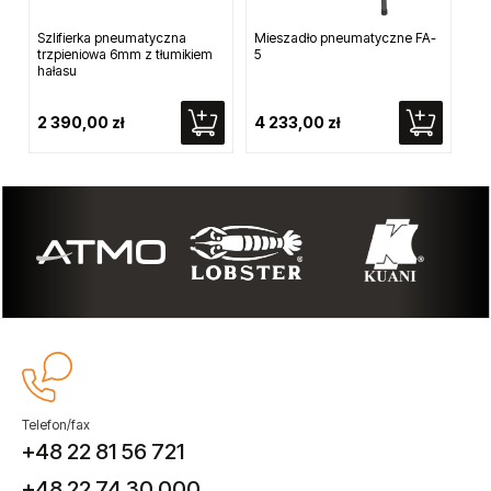
Szlifierka pneumatyczna
Mieszadło pneumatyczne FA-
Ko
trzpieniowa 6mm z tłumikiem
5
ubi
hałasu
2 390,00 zł
4 233,00 zł
12
Telefon/fax
+48 22 81 56 721
+48 22 74 30 000