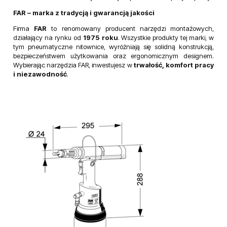
oraz z
nitotrzpieniami stalowymi
o średnicach od
M5 do M8
.
Bogaty wybór akcesoriów i części zamiennych
Dla modelu FAR KJ60 oferujemy szeroki asortyment akcesoriów oraz
części zamiennych, takich jak zestawy do montażu nitotrzpieni,
przedłużane trzpienie czy wymienne głowice. Dzięki temu narzędzie
można dostosować do indywidualnych potrzeb oraz specyfiki pracy.
FAR – marka z tradycją i gwarancją jakości
Firma
FAR
to renomowany producent narzędzi montażowych,
działający na rynku od
1975 roku
. Wszystkie produkty tej marki, w
tym pneumatyczne nitownice, wyróżniają się solidną konstrukcją,
bezpieczeństwem użytkowania oraz ergonomicznym designem.
Wybierając narzędzia FAR, inwestujesz w
trwałość, komfort pracy
i niezawodność
.