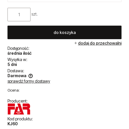
Cena brutto:
9 190,00 zł
Cena netto:
7 471,54 zł
szt.
do koszyka
dodaj do przechowalni
Dostępność:
średnia ilość
Wysyłka w:
5 dni
Dostawa:
Darmowa
sprawdź formy dostawy
Cena nie zawiera ewentualnych kosztów płatności