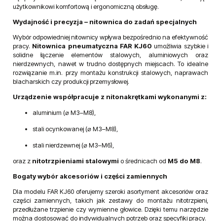
lekka, niezawodna i wyjątkowo trwała
Pneumatyczna nitownica do nitonakrętek
FAR KJ60
to
zaawansowane technologicznie narzędzie, które łączy w sobie
kompaktową konstrukcję z wysoką wydajnością. Dzięki
nowoczesnym rozwiązaniom technicznym udało się znacząco
zmniejszyć masę i wymiary urządzenia, jednocześnie podnosząc
jego niezawodność oraz żywotność. Model ten doskonale sprawdza
się przy montażu nitonakrętek w rozmiarach
M3–M8
, oferując
użytkownikowi komfortową i ergonomiczną obsługę.
Wydajność i precyzja – nitownica do zadań specjalnych
Wybór odpowiedniej nitownicy wpływa bezpośrednio na efektywność
pracy.
Nitownica pneumatyczna FAR KJ60
umożliwia szybkie i
solidne łączenie elementów stalowych, aluminiowych oraz
nierdzewnych, nawet w trudno dostępnych miejscach. To idealne
rozwiązanie m.in. przy montażu konstrukcji stalowych, naprawach
blacharskich czy produkcji przemysłowej.
Urządzenie współpracuje z nitonakrętkami wykonanymi z:
aluminium (⌀ M3–M8),
stali ocynkowanej (⌀ M3–M8),
stali nierdzewnej (⌀ M3–M6),