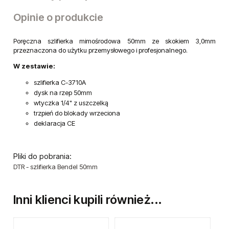
Opinie o produkcie
Poręczna szlifierka mimośrodowa 50mm ze skokiem 3,0mm
przeznaczona do użytku przemysłowego i profesjonalnego.
W zestawie:
szlifierka C-3710A
dysk na rzep 50mm
wtyczka 1/4" z uszczelką
trzpień do blokady wrzeciona
deklaracja CE
Pliki do pobrania:
DTR - szlifierka Bendel 50mm
Inni klienci kupili również...