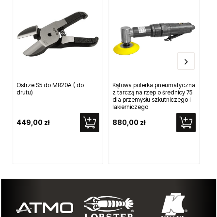
Ostrze S5 do MR20A ( do
Kątowa polerka pneumatyczna
Bal
drutu)
z tarczą na rzep o średnicy 75
1,
dla przemysłu szkutniczego i
lakierniczego
449,00 zł
880,00 zł
1 