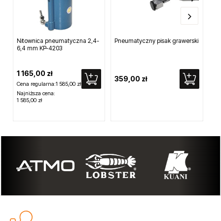
Nitownica pneumatyczna 2,4-
Pneumatyczny pisak grawerski
Pis
6,4 mm KP-4203
1 165,00 zł
359,00 zł
13
Cena regularna:
1 585,00 zł
Najniższa cena:
1 585,00 zł