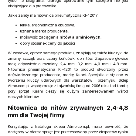
tylko 1,5 kilograma, dlatego operowanie tym sprzętem nie jest
obciążające dla pracownika.
Jakie zalety ma nitownica pneumatyczna KI-4201?
lekka, ergonomiczna obudowa,
uznana marka producenta,
możliwość zaciągania
nitów aluminiowych
,
dobry stosunek ceny do jakości.
W zestawie, oprócz samego produktu, znajdują się także kluczyki do
zmiany szczęk oraz cztery końcówki do nitów. Zapasowe głowice
mają odpowiednio rozmiary: 2,4 mm, 3,2 mm, 4,0 mm i 4,8 mm.
Nitownica pneumatyczna KI-4201 to produkt stworzony przez
doświadczonego producenta, markę Kuani. Specjalizuje się ona w
tworzeniu kluczy udarowych dla warsztatów i przemysłu. Sklep
Atmo.com.pl współpracuje z tajwańską firmą od 2006 roku i od tamtej
pory sprzęt Kuani cieszy się dużym zainteresowaniem wśród
naszych klientów.
Nitownica do nitów zrywalnych 2,4-4,8
mm dla Twojej firmy
Korzystając z katalogu sklepu Atmo.com.pl, masz pewność, że
dostępny w ofercie sprzęt jest przetestowany przez ekspertów rynku