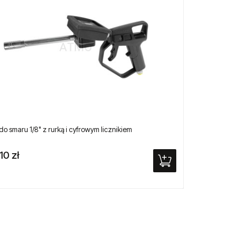
 do smaru 1/8" z rurką i cyfrowym licznikiem
Kalami
10 zł
3,60 