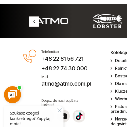
Przecinarki pneumatyczne
Silniki pneumatyczne
Silniki pneumatyczne GAST
Szczypce pneumatyczne
Telefon/fax
Kolekcj
+48 22 81 56 721
Ostrza do szczypiec
Detail
+48 22 74 30 000
Rolni
Skrobaki pneumatyczne
Bestse
Mail
atmo@atmo.com.pl
Dla m
Smarownice i olejarki
Klucz
Wierta
Kalamitki
Dołącz do nas i bądź na
bieżąco!
Pistol
przedm
Pompy ręczne
Narzęd
do gwin
Smarownice mobilne