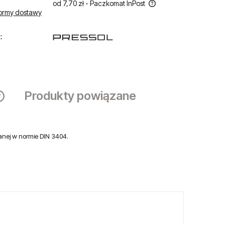
od 7,70 zł
- Paczkomat InPost
ormy dostawy
Cena nie zawiera ewentualnych kosztów
płatności
:
Produkty powiązane
Cena nie zawiera ewentualnych kosztów
płatności
nej w normie DIN 3404.