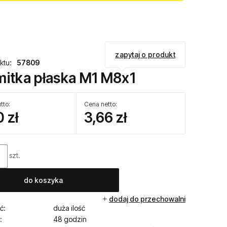
zapytaj o produkt
ktu:
57809
mitka płaska M1 M8x1
tto:
Cena netto:
 zł
3,66 zł
szt.
do koszyka
dodaj do przechowalni
ć:
duża ilość
:
48 godzin