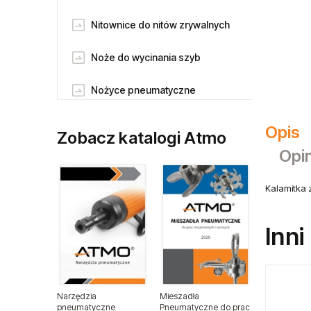
Nitownice do nitów zrywalnych
Noże do wycinania szyb
Nożyce pneumatyczne
Odkurzacze pneumatyczne
Opis
Zobacz katalogi Atmo
Opin
Piaskarki pneumatczne
Pilnikarki pneumatyczne
Kalamitka 
Pneumatyczne klucze udarowe
Inni
Pneumatyczne klucze
zapadkowe
Narzędzia
Mieszadła
Pneumatyczne pisaki grawerskie
pneumatyczne
Pneumatyczne do prac