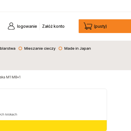
logowanie
Załóż konto
(pusty)
blarstwa
Mieszanie cieczy
Made in Japan
aska M1 M8x1