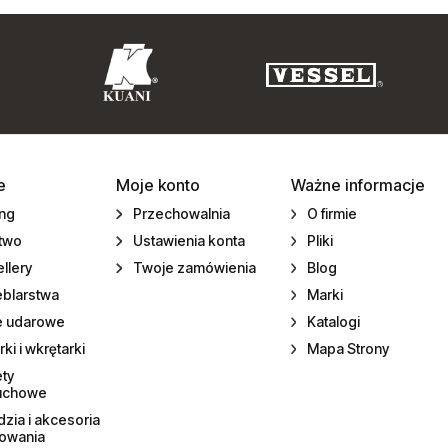
e
Moje konto
Ważne informacje
ing
Przechowalnia
O firmie
ctwo
Ustawienia konta
Pliki
llery
Twoje zamówienia
Blog
eblarstwa
Marki
e udarowe
Katalogi
rki i wkrętarki
Mapa Strony
ety
uchowe
zia i akcesoria
towania