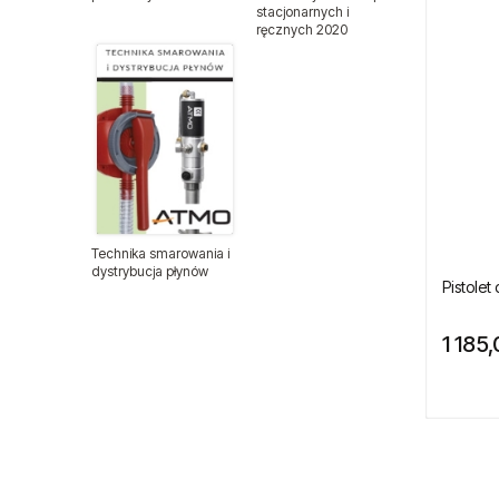
stacjonarnych i
ręcznych 2020
Pistolety lakiernicze
Pistolety lakiernicze BenBow
Pistolety natryskowe
Pistolety do pompowania kół
Pistolety do przedmuchiwania
Technika smarowania i
dystrybucja płynów
Pistolet
Polerki pneumatyczne
1 185,
Pompy pneumatyczne
Spożywcze pompy membranowe
FDA
Pompy membranowe