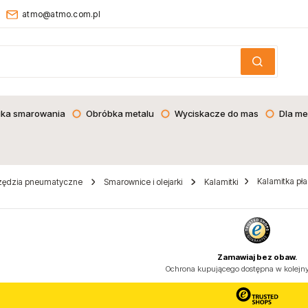
atmo@atmo.com.pl
ika smarowania
Obróbka metalu
Wyciskacze do mas
Dla me
Kalamitka pł
zędzia pneumatyczne
Smarownice i olejarki
Kalamitki