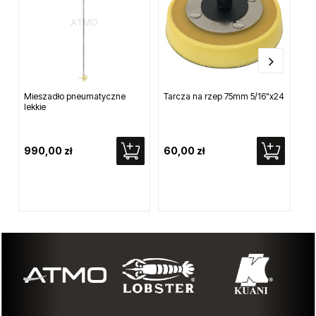
Mieszadło pneumatyczne
Tarcza na rzep 75mm 5/16"x24
Pn
lekkie
for
990,00 zł
60,00 zł
8 