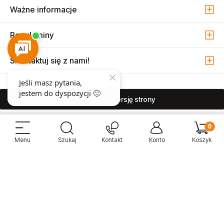
Ważne informacje
Regulaminy
Skontaktuj się z nami!
pokaż pełną wersję strony
Sprzedaż i serwis narzędzi pneumatycznych w Warszawie ul. Związkowa
15, 04-522 Warszawa ( Marysin Wawerski )
© 2026 Atmo Sp. z o.o. Wszelkie prawa zastrzeżone.
Sklep internetowy Shoper Premium