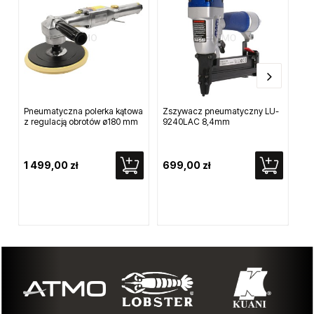
Pneumatyczna polerka kątowa
Zszywacz pneumatyczny LU-
Gw
z regulacją obrotów ø180 mm
9240LAC 8,4mm
Fuj
1 499,00 zł
699,00 zł
8 