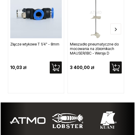
Złącze wtykowe T 1/4" - 8mm
Mieszadło pneumatyczne do
Si
mocowania na zbiornikach
ce
MAUSER/IBC - Wersja D
10,03 zł
3 400,00 zł
6 