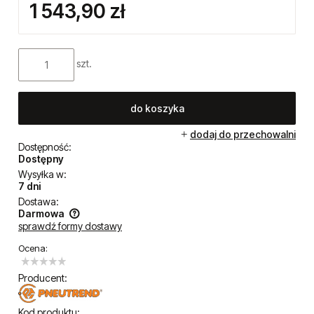
1 543,90 zł
szt.
do koszyka
dodaj do przechowalni
Dostępność:
Dostępny
Wysyłka w:
7 dni
Dostawa:
Darmowa
sprawdź formy dostawy
Cena nie zawiera ewentualnych kosztów płatności
Ocena:
Producent:
Kod produktu: