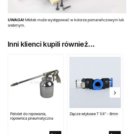
UWAGA!
Młotek może występować w kolorze pomarańczowym lub
srebrnym.
Inni klienci kupili również...
Pistolet do ropowania,
Złącze wtykowe T 1/4" - 8mm
Spr
ropownica pneumatyczna
mł