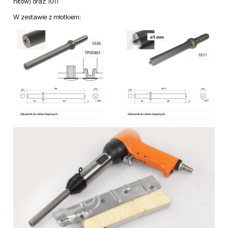
nitów) oraz 1011
W zestawie z młotkiem: