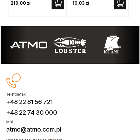
219,00 zł
10,03 zł
25
Telefon/fax
+48 22 81 56 721
+48 22 74 30 000
Mail
atmo@atmo.com.pl