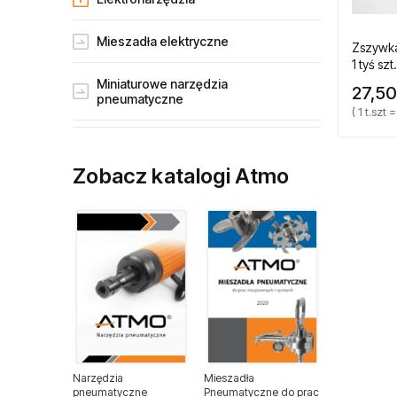
Mieszadła elektryczne
Zszywka
1 tyś szt.
Miniaturowe narzędzia
27,50
pneumatyczne
( 1 t.szt =
Narzędzia gospodarstw rolnych
Zobacz katalogi Atmo
Narzędzia dla przemysłu lotniczego
Narzędzia dla lakierników
Narzędzia do wulkanizacji
Narzędzia pneumatyczne ATA
Narzędzia ogrodnicze
Narzędzia
Mieszadła
pneumatyczne
Pneumatyczne do prac
Narzędzia spalinowe