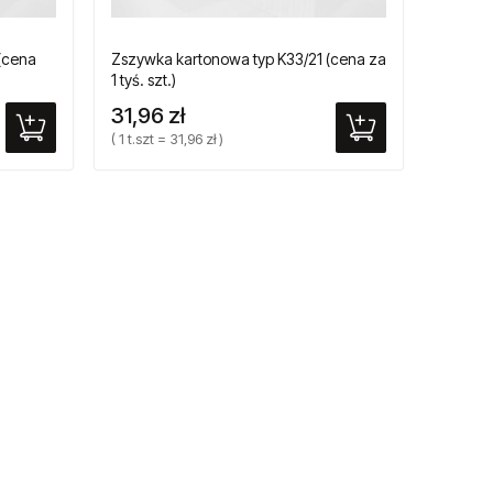
(cena
Zszywka kartonowa typ K33/21 (cena za
1 tyś. szt.)
31,96 zł
( 1 t.szt = 31,96 zł )