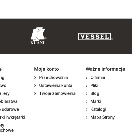
e
Moje konto
Ważne informacje
ing
Przechowalnia
O firmie
ctwo
Ustawienia konta
Pliki
llery
Twoje zamówienia
Blog
eblarstwa
Marki
e udarowe
Katalogi
rki i wkrętarki
Mapa Strony
ety
uchowe