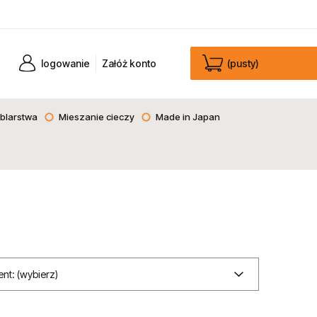
logowanie
Załóż konto
(pusty)
blarstwa
Mieszanie cieczy
Made in Japan
nt: (wybierz)