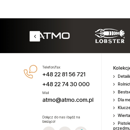
pneumatycznych
Technika smarowania i pompy
Testery momentu siły
Zszywki do zszywaczy
pneumatycznych
Zszywka kartonowa K33
Telefon/fax
Kolekcj
+48 22 81 56 721
Typ 85
Detail
+48 22 74 30 000
Rolni
Typ 115
Bestse
Mail
atmo@atmo.com.pl
Dla m
Typ 92
Klucz
Zwijadła przewodów do wody
Wierta
Dołącz do nas i bądź na
bieżąco!
Pistol
przedm
Zwijadła przewodów elektrycznych