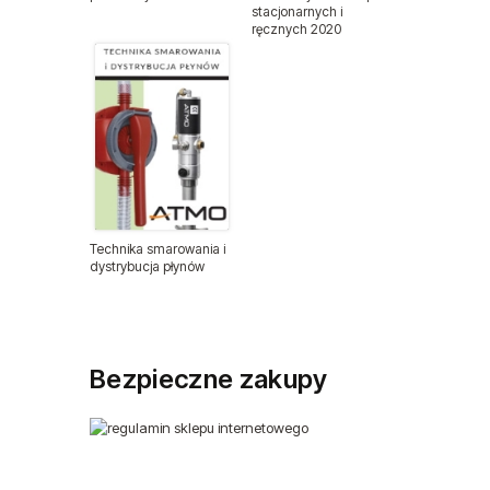
stacjonarnych i
ręcznych 2020
Nitonakrętki
Nity zrywalne
Odzież ochronna
Podajniki nitów
Technika smarowania i
Podajniki śrub i wkrętów
dystrybucja płynów
Przewody ciśnieniowe
Wyprzedaże
Bezpieczne zakupy
Sprzęt medyczny
Sztyfty do sztyfciarek