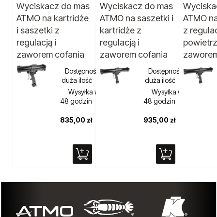
Wyciskacz do mas
Wyciskacz do mas
Wyciska
ATMO na kartridże
ATMO na saszetki i
ATMO na
i saszetki z
kartridże z
z regula
regulacją i
regulacją i
powietrz
zaworem cofania
zaworem cofania
zaworem
Dostępność:
Dostępność:
duża ilość
duża ilość
Wysyłka w:
Wysyłka w:
48 godzin
48 godzin
835,00 zł
935,00 zł