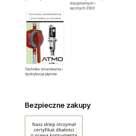
stacjonarnych i
ręcznych 2020
Pistolety lakiernicze
Pistolety lakiernicze BenBow
Pistolety natryskowe
Pistolety do pompowania kół
Pistolety do przedmuchiwania
Technika smarowania i
dystrybucja płynów
Polerki pneumatyczne
Pompy pneumatyczne
Bezpieczne zakupy
Spożywcze pompy membranowe
FDA
Pompy spożywcze 3/4"