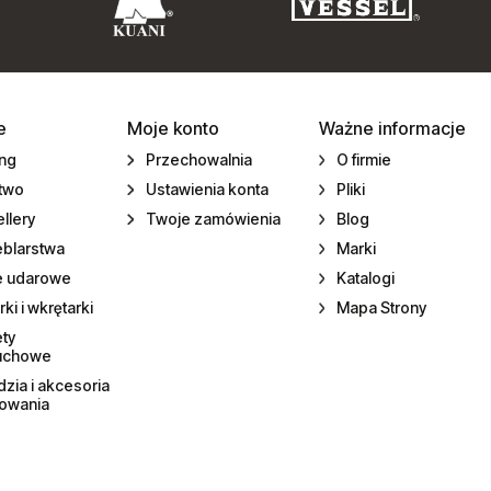
e
Moje konto
Ważne informacje
ing
Przechowalnia
O firmie
ctwo
Ustawienia konta
Pliki
llery
Twoje zamówienia
Blog
eblarstwa
Marki
e udarowe
Katalogi
rki i wkrętarki
Mapa Strony
ety
uchowe
zia i akcesoria
towania