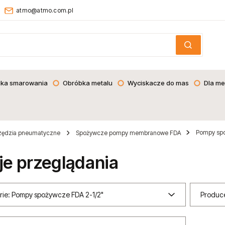
atmo@atmo.com.pl
ika smarowania
Obróbka metalu
Wyciskacze do mas
Dla me
Pompy spo
zędzia pneumatyczne
Spożywcze pompy membranowe FDA
je przeglądania
rie: Pompy spożywcze FDA 2-1/2"
Produce