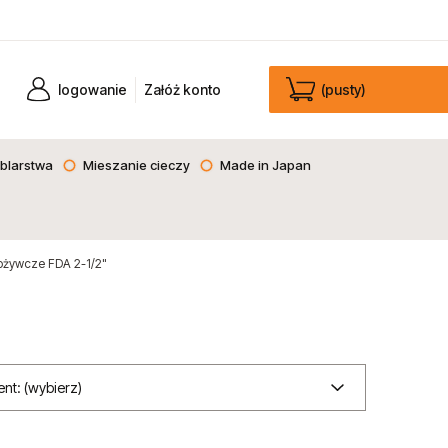
logowanie
Załóż konto
(pusty)
blarstwa
Mieszanie cieczy
Made in Japan
żywcze FDA 2-1/2"
nt: (wybierz)