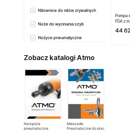
Nitownice do nitów zrywalnych
Pompa 
FDA z m
Noże do wycinania szyb
44 62
Nożyce pneumatyczne
Odkurzacze pneumatyczne
Zobacz katalogi Atmo
Piaskarki pneumatczne
Pilnikarki pneumatyczne
Pneumatyczne klucze udarowe
Pneumatyczne klucze
zapadkowe
Narzędzia
Mieszadła
Pneumatyczne pisaki grawerskie
pneumatyczne
Pneumatyczne do prac