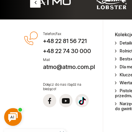
Ostrza do szczypiec
Skrobaki pneumatyczne
Telefon/fax
Kolekcj
+48 22 81 56 721
Smarownice i olejarki
Detail
+48 22 74 30 000
Rolni
Szlifierki kątowe
Bestse
Mail
atmo@atmo.com.pl
Dla m
Szlifierki liniowe
Klucz
Szlifierki oscylacyjne
Wierta
Dołącz do nas i bądź na
pneumatyczne
bieżąco!
Pistol
przedm
Szlifierki taśmowe
Narzęd
do gwin
Szlifierki trzpieniowe
Tornadory i pistolety piorące