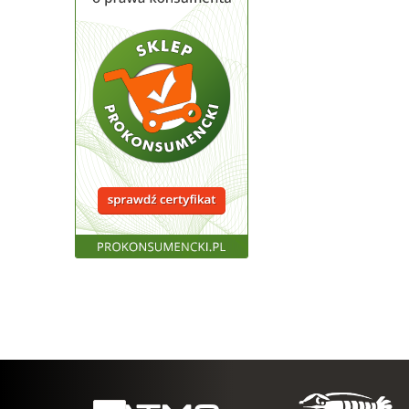
Pompy spożywcze FDA 1"
Pompy spożywcze FDA 1-1/2"
Pompy spożywcze FDA 2"
Pompy spożywcze FDA 2-1/2"
Pompy spożywcze FDA 4"
Pompy membranowe
Przecinarki pneumatyczne
Silniki pneumatyczne
Silniki pneumatyczne GAST
Szczypce pneumatyczne