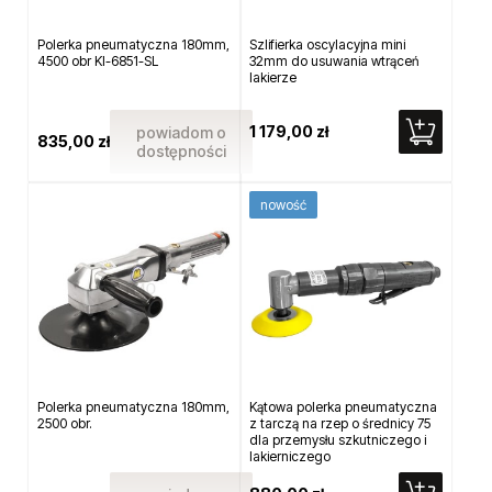
Polerka pneumatyczna 180mm,
Szlifierka oscylacyjna mini
4500 obr KI-6851-SL
32mm do usuwania wtrąceń
lakierze
1 179,00 zł
powiadom o
835,00 zł
dostępności
nowość
Polerka pneumatyczna 180mm,
Kątowa polerka pneumatyczna
2500 obr.
z tarczą na rzep o średnicy 75
dla przemysłu szkutniczego i
lakierniczego