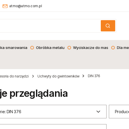
atmo@atmo.com.pl
ika smarowania
Obróbka metalu
Wyciskacze do mas
Dla me
DIN 376
soria do narzędzi
Uchwyty do gwintowników
je przeglądania
rie: DIN 376
Produce