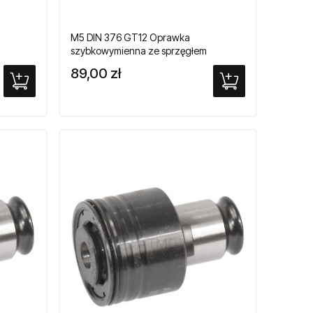
M5 DIN 376 GT12 Oprawka
szybkowymienna ze sprzęgłem
ików
przeciążeniowym do gwintowników
89,00 zł
maszynowych