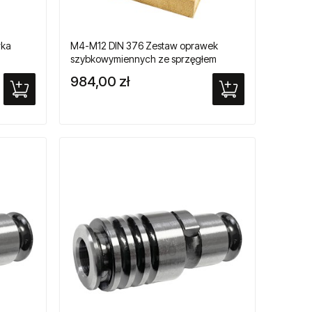
wka
M4-M12 DIN 376 Zestaw oprawek
szybkowymiennych ze sprzęgłem
ików
przeciążeniowym do gwintowników
984,00 zł
maszynowych