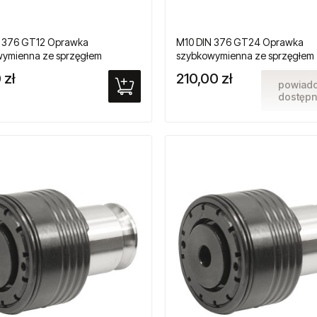
N 376 GT12 Oprawka
M10 DIN 376 GT24 Oprawka
ymienna ze sprzęgłem
szybkowymienna ze sprzęgłem
żeniowym do gwintowników
przeciążeniowym do gwintown
 zł
210,00 zł
owych
maszynowych
powiad
dostępn