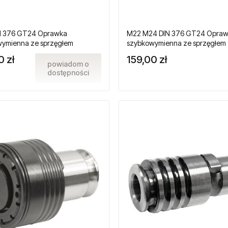
N 376 GT24 Oprawka
M22 M24 DIN 376 GT24 Opra
ymienna ze sprzęgłem
szybkowymienna ze sprzęgłem
żeniowym do gwintowników
przeciążeniowym do gwintown
0 zł
159,00 zł
owych
maszynowych
powiadom o
dostępności