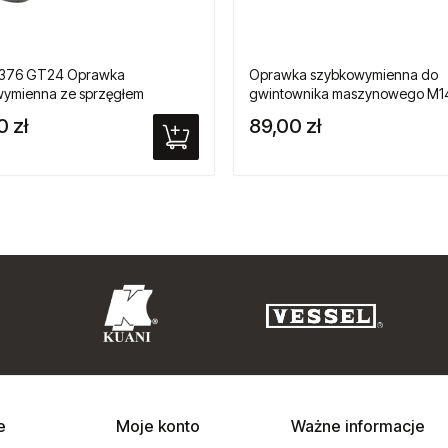
 376 GT24 Oprawka
Oprawka szybkowymienna do
ymienna ze sprzęgłem
gwintownika maszynowego M1
żeniowym do gwintowników
376
0 zł
89,00 zł
owych
e
Moje konto
Ważne informacje