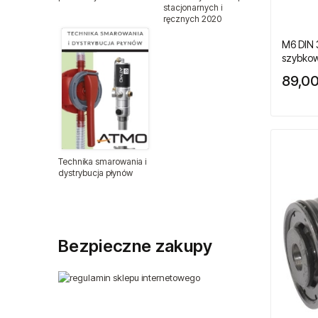
stacjonarnych i
ręcznych 2020
Szczęki do nitownic
M6 DIN
Tarcze na rzep
szybkow
przecią
89,00
maszyn
Trzpienie do nitownic
Uchwyty do gwintowników
ISO
Technika smarowania i
dystrybucja płynów
DIN 371
DIN 376
Bezpieczne zakupy
Uchwyty wiertarskie
Zestawy naprawcze