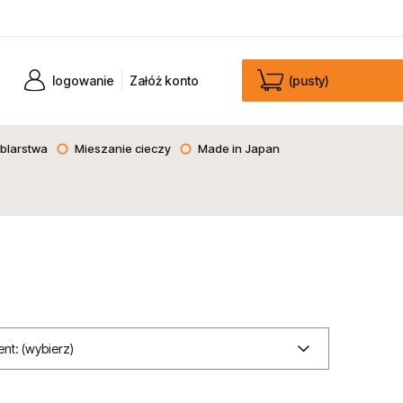
logowanie
Załóż konto
(pusty)
blarstwa
Mieszanie cieczy
Made in Japan
nt: (wybierz)