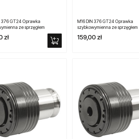
N 376 GT24 Oprawka
M16 DIN 376 GT24 Oprawka
ymienna ze sprzęgłem
szybkowymienna ze sprzęgłem
żeniowym do gwintowników
przeciążeniowym do gwintown
0 zł
159,00 zł
owych
maszynowych