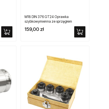
M18 DIN 376 GT24 Oprawka
szybkowymienna ze sprzęgłem
ików
przeciążeniowym do gwintowników
159,00 zł
maszynowych