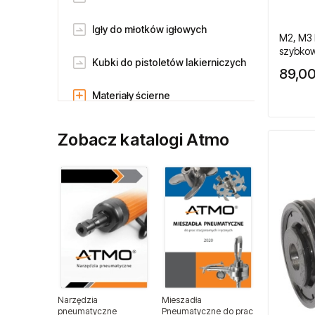
Igły do młotków igłowych
M2, M3
szybkow
Kubki do pistoletów lakierniczych
przecią
89,00
maszyn
Materiały ścierne
Noże do szyb samochodowych
Zobacz katalogi Atmo
Ostrza do nożyc
pneumatycznych
Pilniki
Pilniki obrotowe
Płytki skrawające
Narzędzia
Mieszadła
Ramiona pantoografowe
pneumatyczne
Pneumatyczne do prac