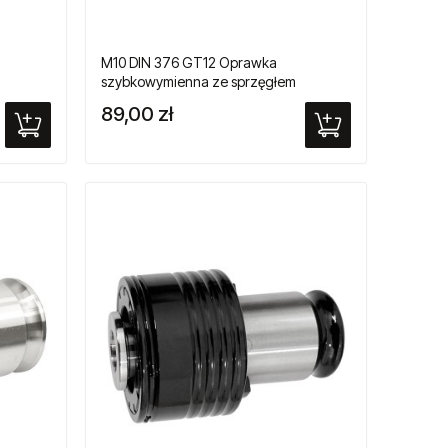
M10 DIN 376 GT12 Oprawka
szybkowymienna ze sprzęgłem
ików
przeciążeniowym do gwintowników
89,00 zł
maszynowych