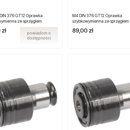
 DIN 376 GT12 Oprawka
M4 DIN 376 GT12 Oprawka
ymienna ze sprzęgłem
szybkowymienna ze sprzęgłem
żeniowym do gwintowników
przeciążeniowym do gwintown
 zł
89,00 zł
owych
maszynowych
powiadom o
dostępności