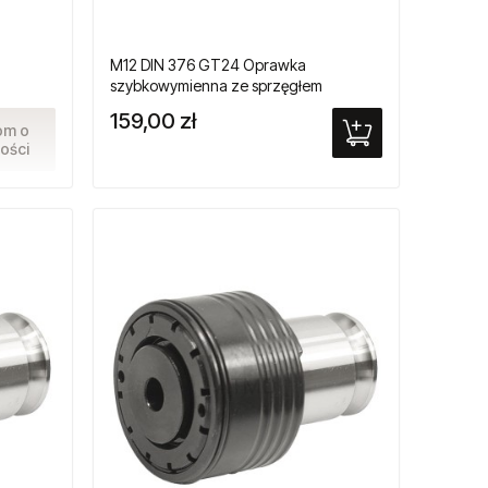
M12 DIN 376 GT24 Oprawka
szybkowymienna ze sprzęgłem
ików
przeciążeniowym do gwintowników
159,00 zł
maszynowych
om o
ości