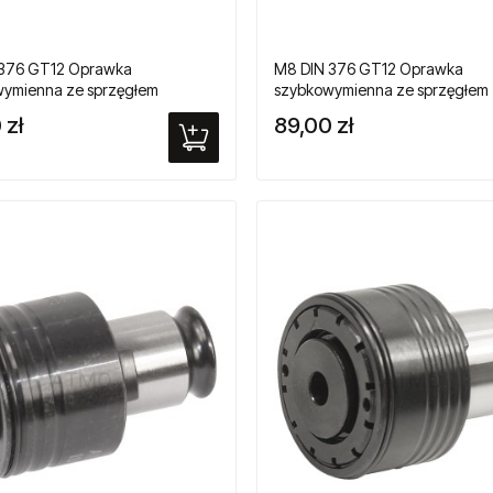
 376 GT12 Oprawka
M8 DIN 376 GT12 Oprawka
ymienna ze sprzęgłem
szybkowymienna ze sprzęgłem
żeniowym do gwintowników
przeciążeniowym do gwintown
 zł
89,00 zł
owych
maszynowych