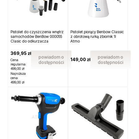
Pistolet do czyszczenia wnętrz
Pistolet piorący Benbow Classic
samochodów BenBow 000055
z obrotową rurką zbiornik 1l
Clasic do odkurzacza
Atmo
369,95 zł
powiadom o
powiadom o
149,00 zł
Cena
dostępności
dostępności
regularna:
499,00 zł
Najniższa
cena:
499,00 zł