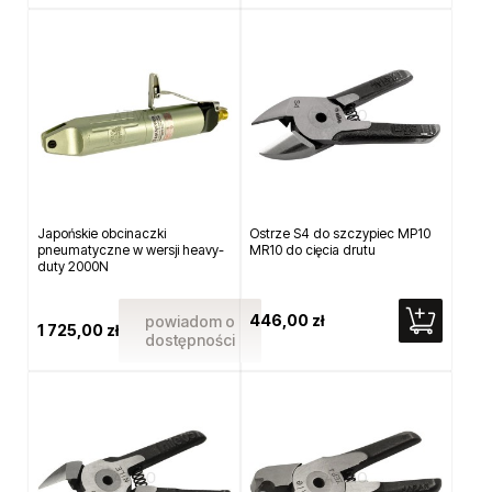
Japońskie obcinaczki
Ostrze S4 do szczypiec MP10
pneumatyczne w wersji heavy-
MR10 do cięcia drutu
duty 2000N
446,00 zł
powiadom o
1 725,00 zł
dostępności