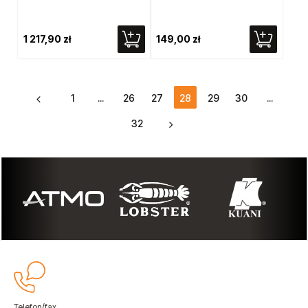
1 217,90 zł
149,00 zł
1
...
26
27
28
29
30
...
32
Telefon/fax