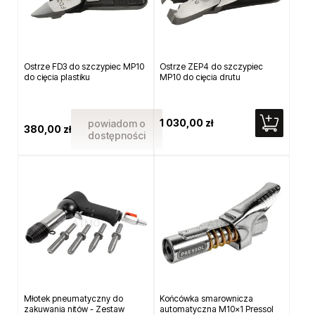
Ostrze FD3 do szczypiec MP10
Ostrze ZEP4 do szczypiec
do cięcia plastiku
MP10 do cięcia drutu
1 030,00 zł
powiadom o
380,00 zł
dostępności
Młotek pneumatyczny do
Końcówka smarownicza
zakuwania nitów - Zestaw
automatyczna M10x1 Pressol