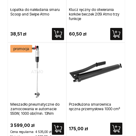
Łopatka do nakładania smaru
Klucz ręczny do otwierania
Scoop and Swipe Atmo
korków beczek 205l Atmo trzy
funkcje
38,51 zł
60,50 zł
promocja
Mieszadło pneumatyczne do
Przedłużona smarownica
zamocowania w automacie
ręczna przemysłowa 1000 cm³
550W, 1000 obr/min. 13Nm
3 599,00 zł
175,00 zł
Cena regularna:
4 535,00 zł