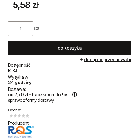
5,58 zł
szt.
do koszyka
dodaj do przechowalni
Dostępność:
kilka
Wysyłka w:
24 godziny
Dostawa:
od 7,70 zł
- Paczkomat InPost
sprawdź formy dostawy
Cena nie zawiera ewentualnych kosztów płatności
Ocena:
Producent: