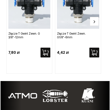
Złącze T Gwint Zewn. G
Złącze T Gwint Zewn.
Tr
3/8"-12mm
G1/8"-6mm
7,80 zł
4,42 zł
20