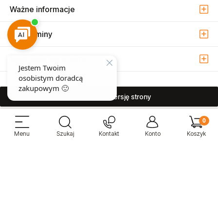
Ważne informacje
Regulaminy
Skontaktuj się z nami!
pokaż pełną wersję strony
Sprzedaż i serwis narzędzi pneumatycznych w Warszawie ul. Związkowa
15, 04-522 Warszawa ( Marysin Wawerski )
© 2026 Atmo Sp. z o.o. Wszelkie prawa zastrzeżone.
Sklep internetowy Shoper Premium