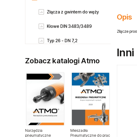
Złącza z gwintem do węży
Opis
Kłowe DIN 3483/3489
Złącze pro
Typ 26 - DN 7,2
Inni
Typ 21 - DN 5
Zobacz katalogi Atmo
Typ 1700 - DN10
Typ 1727 / Typ 27 - DN10
Typ 1625 - DN 7,8
Typ 1600
Złącza wtykowe
Narzędzia
Mieszadła
pneumatyczne
Pneumatyczne do prac