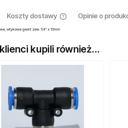
Wysyłka w
Dostawa:
sprawdź f
Ocena:
Producent
Koszty dostawy
Opinie o produk
owe, wtykowe gwint zew. 1/4" x 10mm
Cena nie zawiera ewentualnych ko
płatności
 klienci kupili również...