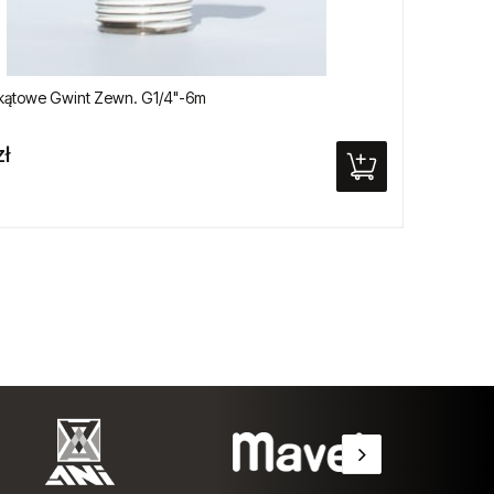
kątowe Gwint Zewn. G1/4"-6m
Adapte
zł
127,2