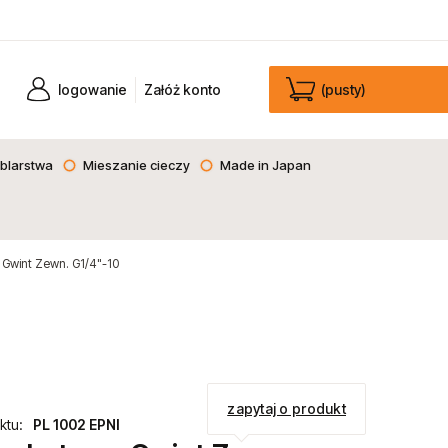
logowanie
Załóż konto
(pusty)
blarstwa
Mieszanie cieczy
Made in Japan
 Gwint Zewn. G1/4"-10