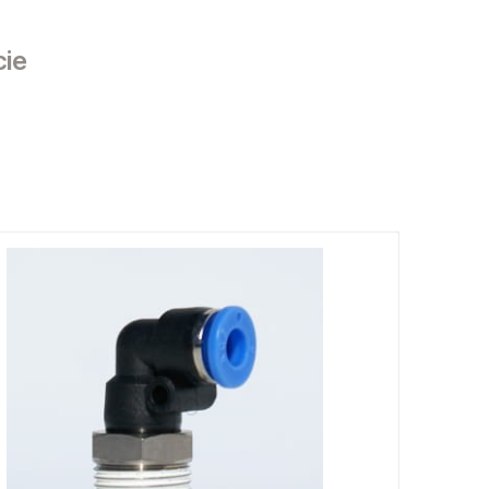
:
24 godziny
od 7,70 zł
- Paczkomat InPost
ormy dostawy
Cena nie zawiera ewentualnych kosztów
:
płatności
cie
sztów