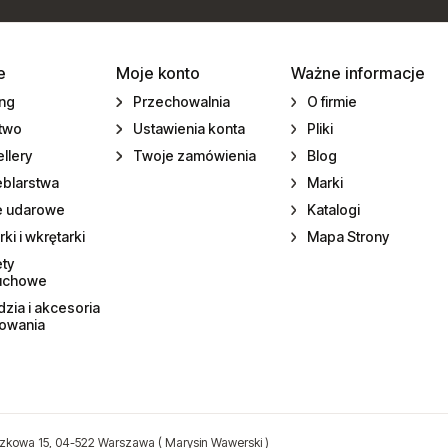
e
Moje konto
Ważne informacje
ing
Przechowalnia
O firmie
ctwo
Ustawienia konta
Pliki
llery
Twoje zamówienia
Blog
eblarstwa
Marki
e udarowe
Katalogi
rki i wkrętarki
Mapa Strony
ety
uchowe
zia i akcesoria
towania