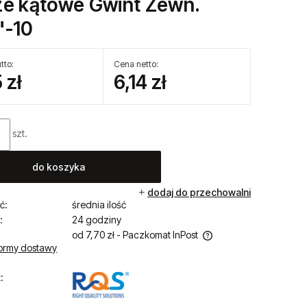
zapytaj o produkt
ktu:
PL 1002 EPNI
ze kątowe Gwint Zewn.
"-10
tto:
Cena netto:
 zł
6,14 zł
szt.
do koszyka
dodaj do przechowalni
ć:
średnia ilość