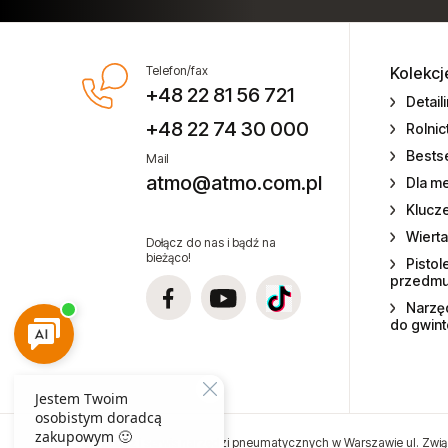
Elektronarzędzia
Mieszadła elektryczne
Miniaturowe narzędzia
pneumatyczne
Telefon/fax
Kolekcj
Narzędzia gospodarstw rolnych
+48 22 81 56 721
Detail
+48 22 74 30 000
Rolni
Narzędzia dla przemysłu lotniczego
Bestse
Mail
atmo@atmo.com.pl
Narzędzia dla lakierników
Dla m
Klucz
Narzędzia do wulkanizacji
Wierta
Dołącz do nas i bądź na
bieżąco!
Pistol
Narzędzia pneumatyczne ATA
przedm
Narzęd
Narzędzia ogrodnicze
do gwin