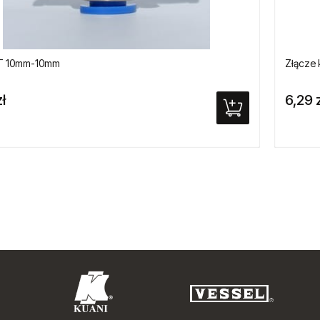
 T 10mm-10mm
Złącze 
ł
6,29 