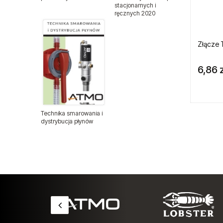
stacjonarnych i
Zespoły przygotowania
ręcznych 2020
powietrza
Zawory iglicowe
Zawory kulowe
Balansery sprężynowe
Balansery Atmo
Technika smarowania i
Złącze
dystrybucja płynów
Balansery Endo
6,86 z
Chemia warsztatowa CX80
Chemia warsztatowa
Części zamienne do narzędzi