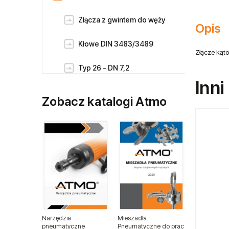
Złącza z gwintem do węży
Kłowe DIN 3483/3489
Typ 26 - DN 7,2
Typ 21 - DN 5
Zobacz katalogi Atmo
Opis
Typ 1700 - DN10
Złącze kąt
Typ 1727 / Typ 27 - DN10
Inni
Typ 1625 - DN 7,8
Typ 1600
Złącza wtykowe
Narzędzia
Mieszadła
pneumatyczne
Pneumatyczne do prac