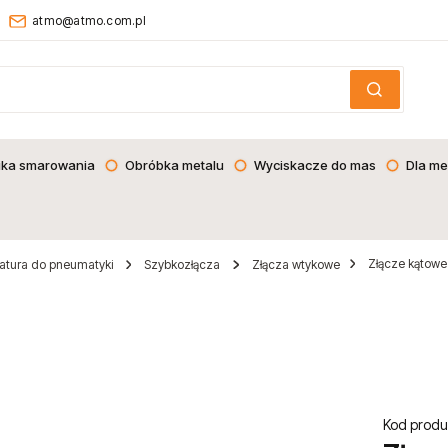
atmo@atmo.com.pl
ika smarowania
Obróbka metalu
Wyciskacze do mas
Dla me
Złącze kątowe
atura do pneumatyki
Szybkozłącza
Złącza wtykowe