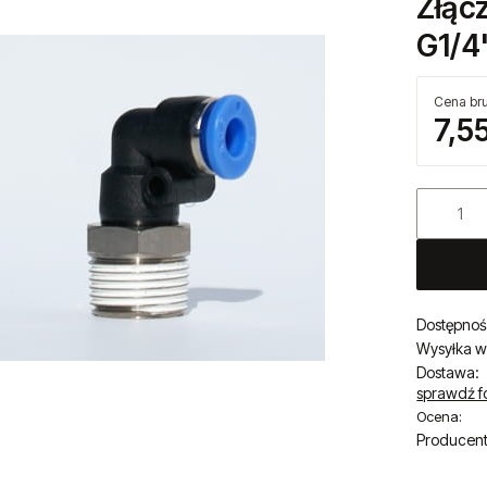
Kod produ
Złąc
G1/4
Cena bru
7,55
Dostępnoś