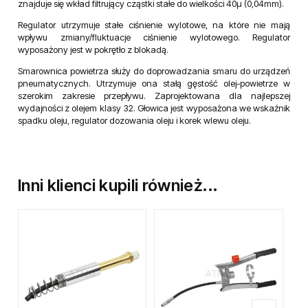
znajduje się wkład filtrujący cząstki stałe do wielkości 40µ (0,04mm).
Regulator utrzymuje stałe ciśnienie wylotowe, na które nie mają
wpływu zmiany/fluktuacje ciśnienie wylotowego. Regulator
wyposażony jest w pokrętło z blokadą.
Smarownica powietrza służy do doprowadzania smaru do urządzeń
pneumatycznych. Utrzymuje ona stałą gęstość olej-powietrze w
szerokim zakresie przepływu. Zaprojektowana dla najlepszej
wydajności z olejem klasy 32. Głowica jest wyposażona we wskaźnik
spadku oleju, regulator dozowania oleju i korek wlewu oleju.
Inni klienci kupili również...