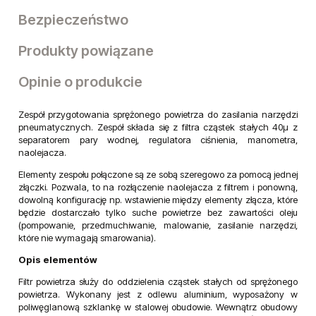
Bezpieczeństwo
Produkty powiązane
Opinie o produkcie
Zespół przygotowania sprężonego powietrza do zasilania narzędzi
pneumatycznych. Zespół składa się z filtra cząstek stałych 40µ z
separatorem pary wodnej, regulatora ciśnienia, manometra,
naolejacza.
Elementy zespołu połączone są ze sobą szeregowo za pomocą jednej
złączki. Pozwala, to na rozłączenie naolejacza z filtrem i ponowną,
dowolną konfigurację np. wstawienie między elementy złącza, które
będzie dostarczało tylko suche powietrze bez zawartości oleju
(pompowanie, przedmuchiwanie, malowanie, zasilanie narzędzi,
które nie wymagają smarowania).
Opis elementów
Filtr powietrza służy do oddzielenia cząstek stałych od sprężonego
powietrza. Wykonany jest z odlewu aluminium, wyposażony w
poliwęglanową szklankę w stalowej obudowie. Wewnątrz obudowy