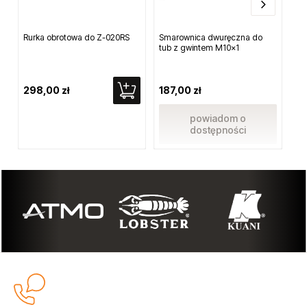
Rurka obrotowa do Z-020RS
Smarownica dwuręczna do
Pre
tub z gwintem M10x1
At
298,00 zł
187,00 zł
84
powiadom o
dostępności