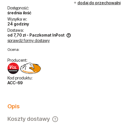
dodaj do przechowalni
Dostępność:
średnia ilość
Wysyłka w:
24 godziny
Dostawa:
od 7,70 zł
- Paczkomat InPost
sprawdź formy dostawy
Cena nie zawiera ewentualnych kosztów płatności
Ocena:
Producent:
Kod produktu:
ACC-69
Opis
Koszty dostawy
Cena nie zawiera ewentualnych kosztów płatności