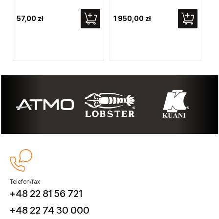
57,00 zł
1 950,00 zł
3 
Telefon/fax
+48 22 81 56 721
+48 22 74 30 000