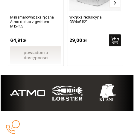
Mini smarowniczka ręczna
Wkrętka redukcyjna
Kan
Atmo do tub z gwintem
G3/4xG1/2"
z g
M15x1,5
64,91 zł
29,00 zł
89
powiadom o
dostępności