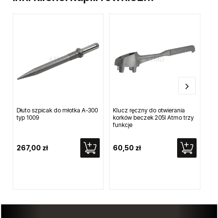
Dłuto szpicak do młotka A-300
Klucz ręczny do otwierania
Mo
typ 1009
korków beczek 205l Atmo trzy
gw
funkcje
267,00 zł
60,50 zł
47