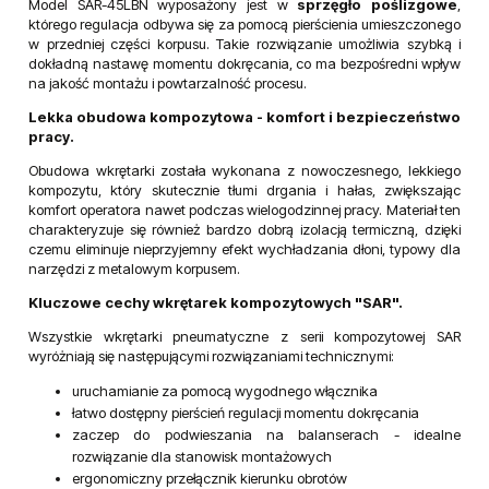
Model SAR-45LBN wyposażony jest w
sprzęgło poślizgowe
,
którego regulacja odbywa się za pomocą pierścienia umieszczonego
w przedniej części korpusu. Takie rozwiązanie umożliwia szybką i
dokładną nastawę momentu dokręcania, co ma bezpośredni wpływ
na jakość montażu i powtarzalność procesu.
Lekka obudowa kompozytowa - komfort i bezpieczeństwo
pracy.
Obudowa wkrętarki została wykonana z nowoczesnego, lekkiego
kompozytu, który skutecznie tłumi drgania i hałas, zwiększając
komfort operatora nawet podczas wielogodzinnej pracy. Materiał ten
charakteryzuje się również bardzo dobrą izolacją termiczną, dzięki
czemu eliminuje nieprzyjemny efekt wychładzania dłoni, typowy dla
narzędzi z metalowym korpusem.
Kluczowe cechy wkrętarek kompozytowych "SAR".
Wszystkie wkrętarki pneumatyczne z serii kompozytowej SAR
wyróżniają się następującymi rozwiązaniami technicznymi:
uruchamianie za pomocą wygodnego włącznika
łatwo dostępny pierścień regulacji momentu dokręcania
zaczep do podwieszania na balanserach - idealne
rozwiązanie dla stanowisk montażowych
ergonomiczny przełącznik kierunku obrotów