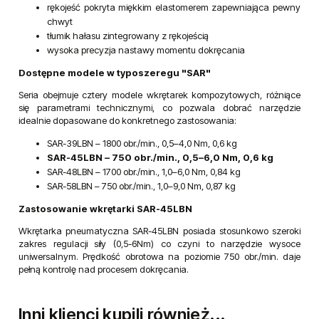
rękojeść pokryta miękkim elastomerem zapewniająca pewny
chwyt
tłumik hałasu zintegrowany z rękojeścią
wysoka precyzja nastawy momentu dokręcania
Dostępne modele w typoszeregu "SAR"
Seria obejmuje cztery modele wkrętarek kompozytowych, różniące
się parametrami technicznymi, co pozwala dobrać narzędzie
idealnie dopasowane do konkretnego zastosowania:
SAR-39LBN – 1800 obr./min., 0,5–4,0 Nm, 0,6 kg
SAR-45LBN – 750 obr./min., 0,5–6,0 Nm, 0,6 kg
SAR-48LBN – 1700 obr./min., 1,0–6,0 Nm, 0,84 kg
SAR-58LBN – 750 obr./min., 1,0–9,0 Nm, 0,87 kg
Zastosowanie wkrętarki SAR-45LBN
Wkrętarka pneumatyczna SAR-45LBN posiada stosunkowo szeroki
zakres regulacji siły (0,5-6Nm) co czyni to narzędzie wysoce
uniwersalnym. Prędkość obrotowa na poziomie 750 obr./min. daje
pełną kontrolę nad procesem dokręcania.
Inni klienci kupili również...