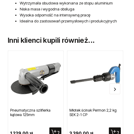
Wytrzymała obudowa wykonana ze stopu aluminium
Niska masa i wygodna obsługa
Wysoka odporność na intensywną pracę
Idealna do zastosowań przemysłowych i produkcyjnych
Inni klienci kupili również...
Pneumatyczna szlifierka
Młotek ścinak Permon 2,2 kg
Pn
kątowa 125mm
SEK 2-1 CP
za
30
1 229,00 zł
3 390,00 zł