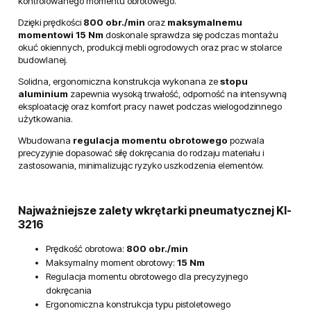
kontrolowanego momentu obrotowego.
Dzięki prędkości
800 obr./min
oraz
maksymalnemu
momentowi 15 Nm
doskonale sprawdza się podczas montażu
okuć okiennych, produkcji mebli ogrodowych oraz prac w stolarce
budowlanej.
Solidna, ergonomiczna konstrukcja wykonana ze
stopu
aluminium
zapewnia wysoką trwałość, odporność na intensywną
eksploatację oraz komfort pracy nawet podczas wielogodzinnego
użytkowania.
Wbudowana
regulacja momentu obrotowego
pozwala
precyzyjnie dopasować siłę dokręcania do rodzaju materiału i
zastosowania, minimalizując ryzyko uszkodzenia elementów.
Najważniejsze zalety wkrętarki pneumatycznej KI-
3216
Prędkość obrotowa:
800 obr./min
Maksymalny moment obrotowy:
15 Nm
Regulacja momentu obrotowego dla precyzyjnego
dokręcania
Ergonomiczna konstrukcja typu pistoletowego