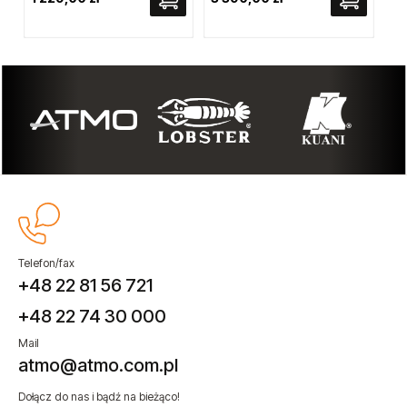
Cen
Naj
Telefon/fax
+48 22 81 56 721
+48 22 74 30 000
Mail
atmo@atmo.com.pl
Dołącz do nas i bądź na bieżąco!