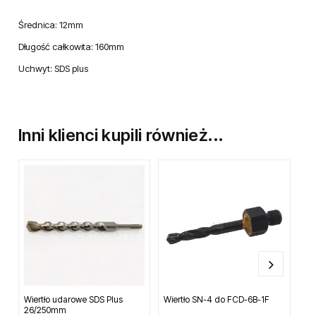
Średnica: 12mm
Długość całkowita: 160mm
Uchwyt: SDS plus
Inni klienci kupili również...
Wiertło udarowe SDS Plus
Wiertło SN-4 do FCD-6B-1F
Kan
26/250mm
wyl