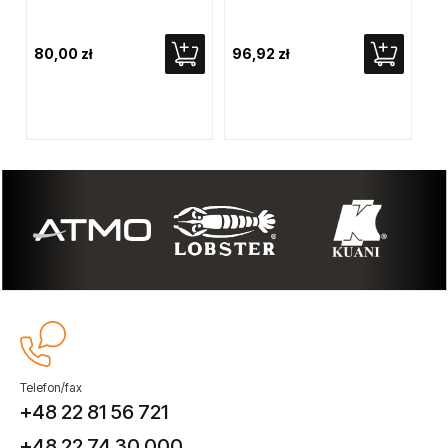
80,00 zł
96,92 zł
45
Telefon/fax
+48 22 81 56 721
+48 22 74 30 000