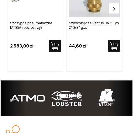
Szczypce pneumatyczne
Szybkozłącze Rectus DN 5 Typ
Mi
MP35A (bez ostrzy)
21 3/8" g.z.
5
2 583,00 zł
44,60 zł
2 