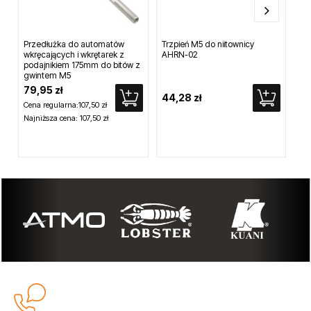
Przedłużka do automatów
Trzpień M5 do niitownicy
Bi
wkręcających i wkrętarek z
AHRN-02
pn
podajnikiem 175mm do bitów z
el
gwintem M5
79,95 zł
44,28 zł
9,
Cena regularna:
107,50 zł
Najniższa cena:
107,50 zł