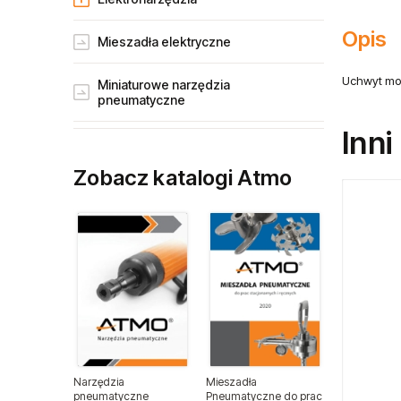
Mieszadła elektryczne
Miniaturowe narzędzia
pneumatyczne
Narzędzia gospodarstw rolnych
Opis
Zobacz katalogi Atmo
Narzędzia dla przemysłu lotniczego
Uchwyt mocu
Narzędzia dla lakierników
Inni
Narzędzia do wulkanizacji
Narzędzia pneumatyczne ATA
Narzędzia ogrodnicze
Narzędzia
Mieszadła
pneumatyczne
Pneumatyczne do prac
Narzędzia spalinowe