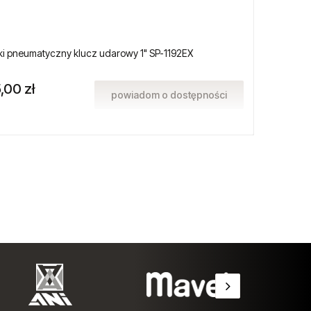
i pneumatyczny klucz udarowy 1" SP-1192EX
Japońs
,00 zł
990,
powiadom o dostępności