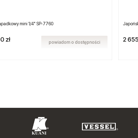
apadkowy mini 1/4" SP-7760
Japońsk
0 zł
2 655
powiadom o dostępności