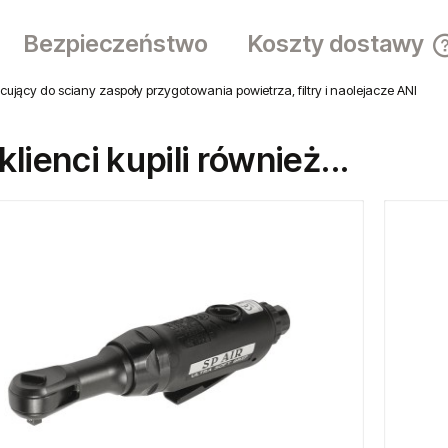
Dostawa:
sprawdź f
Ocena:
Producent
Bezpieczeństwo
Koszty dostawy
jący do sciany zaspoły przygotowania powietrza, filtry i naolejacze ANI
 klienci kupili również...