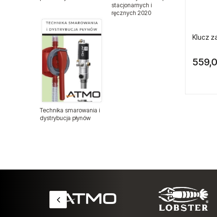
stacjonarnych i
ręcznych 2020
Nitonakrętki
Nity zrywalne
Odzież ochronna
Podajniki nitów
Klucz z
Technika smarowania i
Podajniki śrub i wkrętów
dystrybucja płynów
559,0
Przewody ciśnieniowe
Wyprzedaże
Sprzęt medyczny
Sztyfty do sztyfciarek