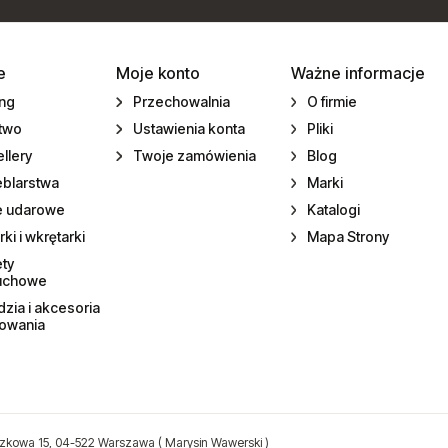
e
Moje konto
Ważne informacje
ing
Przechowalnia
O firmie
ctwo
Ustawienia konta
Pliki
llery
Twoje zamówienia
Blog
eblarstwa
Marki
e udarowe
Katalogi
rki i wkrętarki
Mapa Strony
ety
uchowe
zia i akcesoria
towania