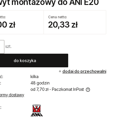
zapytaj o produkt
ktu:
BH118567
yt montażowy do ANI E20
tto:
Cena netto:
00 zł
20,33 zł
szt.
do koszyka
dodaj do przechowalni
ć:
kilka
:
48 godzin