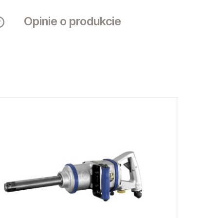
od 7,70 zł
- Paczkomat InPost
ormy dostawy
Cena nie zawiera ewentualnych kosztów
:
płatności
Opinie o produkcie
Cena nie zawiera ewentualnych kosztów
płatności