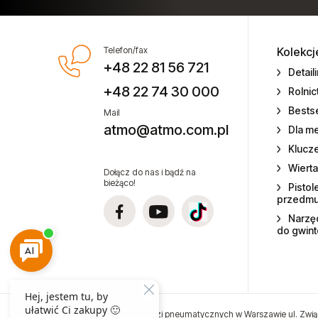
pneumatycznych
Technika smarowania i pompy
Testery momentu siły
Zszywki do zszywaczy
Telefon/fax
Kolekcj
pneumatycznych
+48 22 81 56 721
Detail
+48 22 74 30 000
Rolni
Zwijadła przewodów do wody
Bestse
Mail
atmo@atmo.com.pl
Zwijadła przewodów elektrycznych
Dla m
Klucz
Zwijadła przewodów powietrza
Wierta
Dołącz do nas i bądź na
bieżąco!
Pistol
Zwijadła węży olejowych
przedm
Narzęd
Zwijadła węży smarowania
do gwin