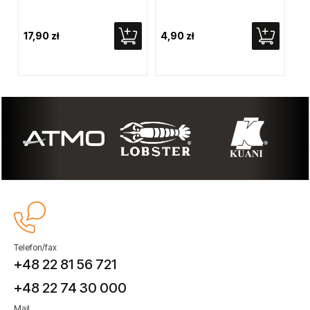
Ele
17,90 zł
4,90 zł
2 
Telefon/fax
+48 22 81 56 721
+48 22 74 30 000
Mail