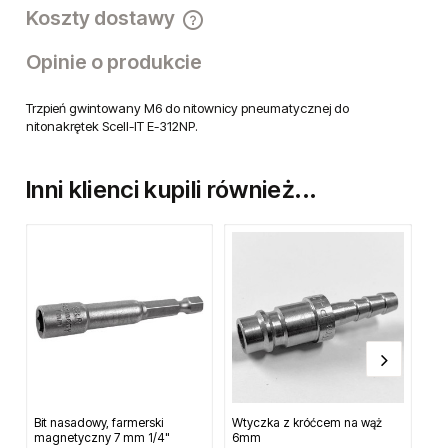
Koszty dostawy
Cena nie zawiera ewentualnych kosztów płatności
Opinie o produkcie
Trzpień gwintowany M6 do nitownicy pneumatycznej do
nitonakrętek Scell-IT E-312NP.
Inni klienci kupili również...
Bit nasadowy, farmerski
Wtyczka z króćcem na wąż
Ni
magnetyczny 7 mm 1/4"
6mm
ni