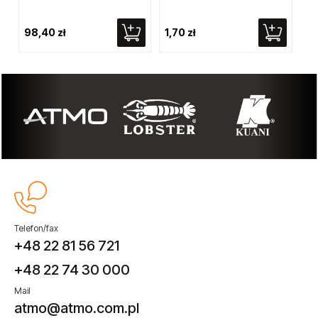
98,40 zł
1,70 zł
28
Telefon/fax
+48 22 81 56 721
+48 22 74 30 000
Mail
atmo@atmo.com.pl