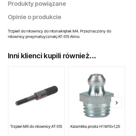
Produkty powiązane
Opinie o produkcie
Trzpień do nitownicy do nitonakrętek M4. Przeznaczony do
nitownicy pneymatuycznekj AT-515 Atmo.
Inni klienci kupili również...
Trzpień M6 do nitownicy AT-515
Kalamitka prosta H1 M10x1,25
Wir
typ