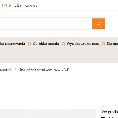
atmo@atmo.com.pl
ika smarowania
Obróbka metalu
Wyciskacze do mas
Dla me
Trójnik typ Y gwint wewnętrzny 1/2"
rzedaże
Kod produ