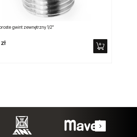
proste gwint zewnętrzny 1/2"
Japońsk
obr.
 zł
159,0