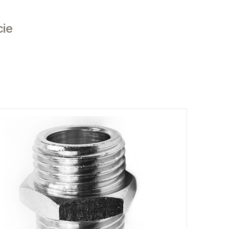
cie
sztów