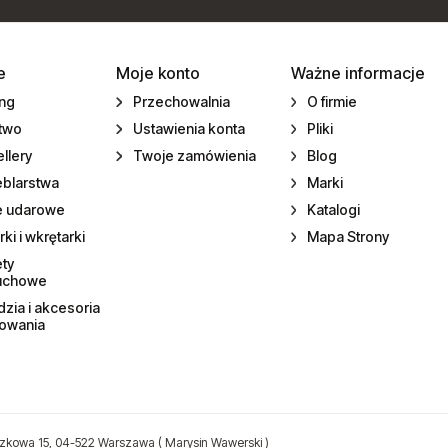
e
Moje konto
Ważne informacje
ing
Przechowalnia
O firmie
ctwo
Ustawienia konta
Pliki
llery
Twoje zamówienia
Blog
eblarstwa
Marki
e udarowe
Katalogi
rki i wkrętarki
Mapa Strony
ety
uchowe
zia i akcesoria
towania
zkowa 15, 04-522 Warszawa ( Marysin Wawerski )