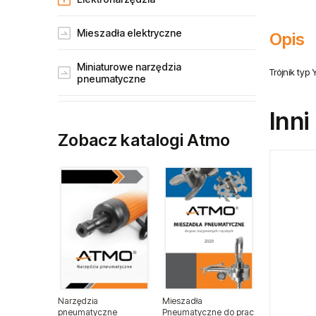
Mieszadła elektryczne
Opis
Miniaturowe narzędzia
Trójnik typ
pneumatyczne
Narzędzia gospodarstw rolnych
Inni
Zobacz katalogi Atmo
Narzędzia dla przemysłu lotniczego
Narzędzia dla lakierników
Narzędzia do wulkanizacji
Narzędzia pneumatyczne ATA
Narzędzia ogrodnicze
Narzędzia
Mieszadła
pneumatyczne
Pneumatyczne do prac
Narzędzia spalinowe