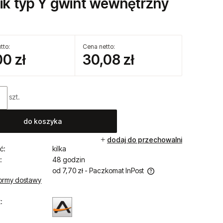
nik typ Y gwint wewnętrzny
tto:
Cena netto:
00 zł
30,08 zł
szt.
do koszyka
dodaj do przechowalni
ć:
kilka
:
48 godzin
od 7,70 zł
- Paczkomat InPost
ormy dostawy
Cena nie zawiera ewentualnych kosztów
:
płatności