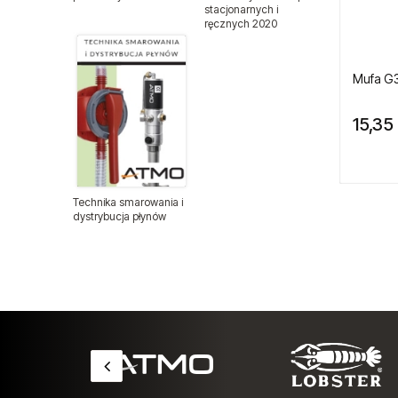
stacjonarnych i
ręcznych 2020
Nitonakrętki
Mufa G3
Nity zrywalne
15,35 
Odzież ochronna
Podajniki nitów
Technika smarowania i
Podajniki śrub i wkrętów
dystrybucja płynów
Przewody ciśnieniowe
Wyprzedaże
Sprzęt medyczny
Sztyfty do sztyfciarek