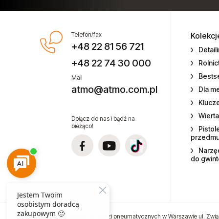
pneumatycznych
Technika smarowania i pompy
Telefon/fax
Kolekcj
+48 22 81 56 721
Testery momentu siły
Detail
+48 22 74 30 000
Rolni
Zszywki do zszywaczy
Bestse
Mail
pneumatycznych
atmo@atmo.com.pl
Dla m
Klucz
Zwijadła przewodów do wody
Wierta
Dołącz do nas i bądź na
Zwijadła przewodów elektrycznych
bieżąco!
Pistol
przedm
Zwijadła przewodów powietrza
Narzęd
do gwin
Zwijadła węży olejowych
Zwijadła węży smarowania
Sprzedaż i serwis narzędzi pneumatycznych w Warszawie ul. Zwią