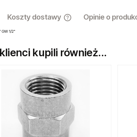
Koszty dostawy
Opinie o produk
 Y GW 1/2"
Cena nie zawiera ewentualnych ko
płatności
 klienci kupili również...