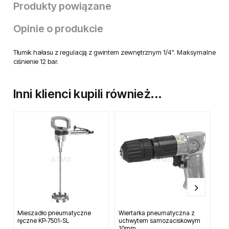
Produkty powiązane
Opinie o produkcie
Tłumik hałasu z regulacją z gwintem zewnętrznym 1/4". Maksymalne
ciśnienie 12 bar.
Inni klienci kupili również...
Mieszadło pneumatyczne
Wiertarka pneumatyczna z
Dy
ręczne KP-7501-SL
uchwytem samozaciskowym
na
10mm