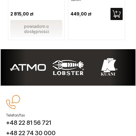
2 815,00 zł
449,00 zł
67
powiadom o
dostępności
Telefon/fax
+48 22 81 56 721
+48 22 74 30 000