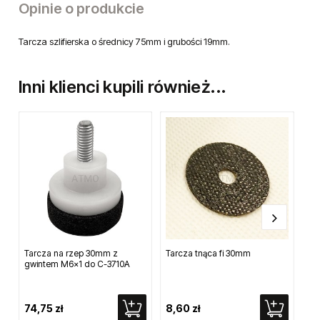
Opinie o produkcie
Tarcza szlifierska o średnicy 75mm i grubości 19mm.
Inni klienci kupili również...
Tarcza na rzep 30mm z
Tarcza tnąca fi 30mm
Ol
gwintem M6x1 do C-3710A
na
PN
74,75 zł
8,60 zł
9,