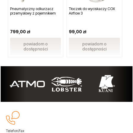
Pneumatyczny odkurzacz
Tłoczek do wyciskaczy COX
Si
przemysłowy z pojemnikiem
Airflow 3
ob
799,00 zł
99,00 zł
1 
powiadom o
powiadom o
dostępności
dostępności
Telefon/fax