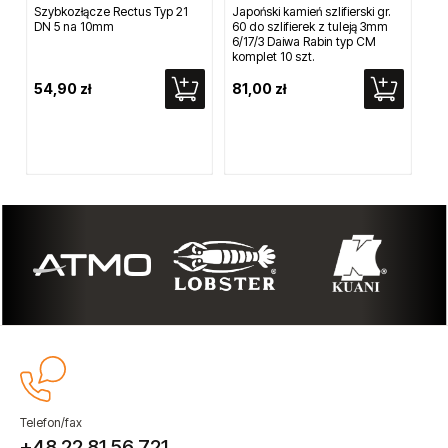
Szybkozłącze Rectus Typ 21
Japoński kamień szlifierski gr.
Moc
DN 5 na 10mm
60 do szlifierek z tuleją 3mm
12
6/17/3 Daiwa Rabin typ CM
komplet 10 szt.
54,90 zł
81,00 zł
1 
Telefon/fax
+48 22 81 56 721