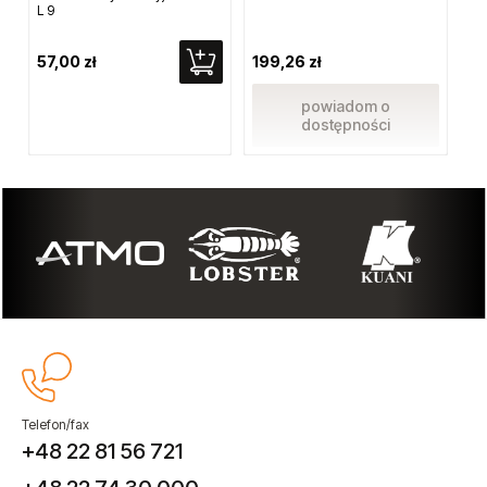
L 9
RQ
sz
57,00 zł
199,26 zł
16
powiadom o
dostępności
Telefon/fax
+48 22 81 56 721