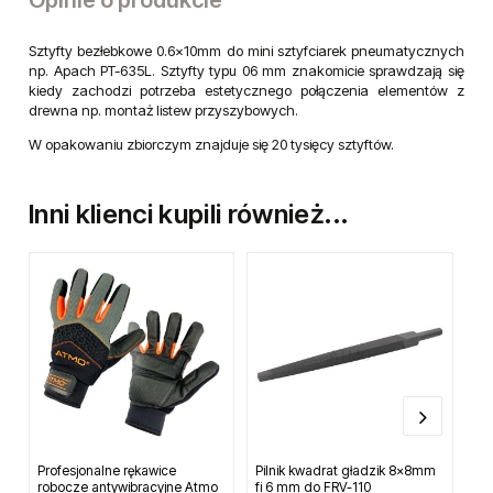
Sztyfty bezłebkowe 0.6x10mm do mini sztyfciarek pneumatycznych
np. Apach PT-635L. Sztyfty typu 06 mm znakomicie sprawdzają się
kiedy zachodzi potrzeba estetycznego połączenia elementów z
drewna np. montaż listew przyszybowych.
W opakowaniu zbiorczym znajduje się 20 tysięcy sztyftów.
Inni klienci kupili również...
Profesjonalne rękawice
Pilnik kwadrat gładzik 8x8mm
Mo
robocze antywibracyjne Atmo
fi 6 mm do FRV-110
po