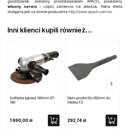
gwoździarek. Jesteśmy przedstawicielem APACH
,
posiadamy
własny serwis
i części zamienne na składzie. Pełna oferta
dostępna jest na stronie producenta
http://www.apach.com.tw.
Inni klienci kupili również...
Szlifierka kątowa 180mm AT-
Dłuto proste 50x160mm do
Szl
180
młotka F2
FA
1 990,00 zł
292,74 zł
4 