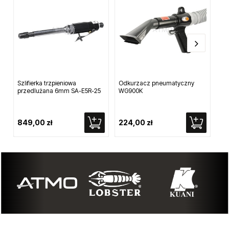
Szlifierka trzpieniowa
Odkurzacz pneumatyczny
Szl
przedlużana 6mm SA-E5R-25
WG900K
849,00 zł
224,00 zł
2 