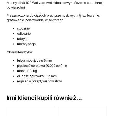
Mocny silnik 820 Wat zapewnia idealne wykończenie obrabianej
powierzchni.
Przeznaczona do ciężkich prac przemysłowych, tj. szlifowanie,
gratowanie, polerowanie, w sektorach:
stocznie
odlewnie
fabryki
motoryzacja
Charakterystyka:
tuleja mocująca ø 6 mm
pręskość obrotowa 10.000 obr/min
masa 1.30 kg
długość całkowita 357 mm
regulacja przepływu powietrza
Inni klienci kupili również...