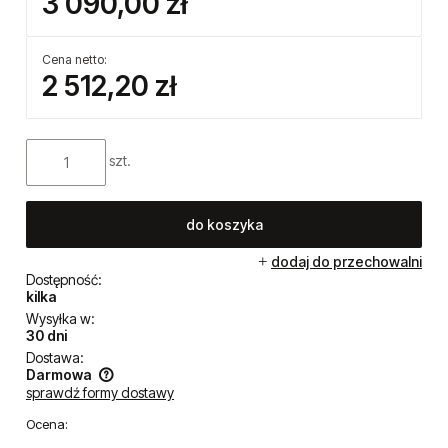
3 090,00 zł
Cena netto:
2 512,20 zł
szt.
do koszyka
dodaj do przechowalni
Dostępność:
kilka
Wysyłka w:
30 dni
Dostawa:
Darmowa
sprawdź formy dostawy
Cena nie zawiera ewentualnych kosztów płatności
Ocena: