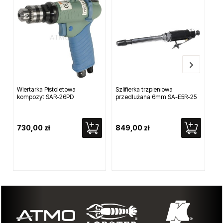
Wiertarka Pistoletowa
Szlifierka trzpieniowa
Wi
kompozyt SAR-26PD
przedlużana 6mm SA-E5R-25
ud
730,00 zł
849,00 zł
1 