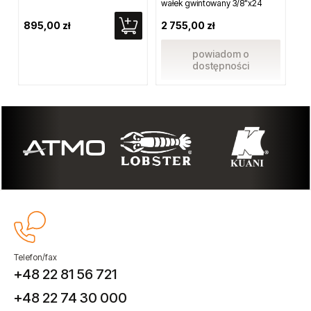
wałek gwintowany 3/8"x24
895,00 zł
2 755,00 zł
40
powiadom o
dostępności
Telefon/fax
+48 22 81 56 721
+48 22 74 30 000