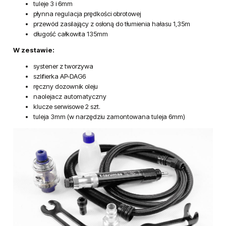
tuleje 3 i 6mm
płynna regulacja prędkości obrotowej
przewód zasilający z osłoną do tłumienia hałasu 1,35m
długość całkowita 135mm
W zestawie:
systener z tworzywa
szlifierka AP-DAG6
ręczny dozownik oleju
naolejacz automatyczny
klucze serwisowe 2 szt.
tuleja 3mm (w narzędziu zamontowana tuleja 6mm)