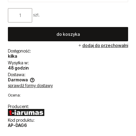
szt.
do koszyka
dodaj do przechowalni
Dostępność:
kilka
Wysyłka w:
48 godzin
Dostawa:
Darmowa
sprawdź formy dostawy
Cena nie zawiera ewentualnych kosztów płatności
Ocena:
Producent:
Kod produktu:
AP-DAG6