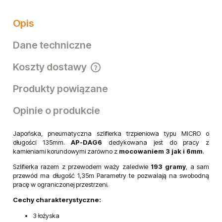
Opis
Dane techniczne
Koszty dostawy
Cena nie zawiera ewentualnych kosztów płatności
Produkty powiązane
Opinie o produkcie
Japońska, pneumatyczna szlifierka trzpieniowa typu MICRO o
długości 135mm.
AP-DAG6
dedykowana jest do pracy z
kamieniami korundowymi zarówno z
mocowaniem 3 jak i 6mm
.
Szlifierka razem z przewodem waży zaledwie
193 gramy
, a sam
przewód ma długość 1,35m Parametry te pozwalają na swobodną
pracę w ograniczonej przestrzeni.
Cechy charakterystyczne:
3 łożyska