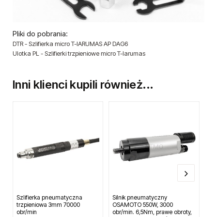
Pliki do pobrania:
DTR - Szlifierka micro T-IARUMAS AP DAG6
Ulotka PL - Szlifierki trzpieniowe micro T-Iarumas
Inni klienci kupili również...
Szlifierka pneumatyczna
Silnik pneumatyczny
Pis
trzpieniowa 3mm 70000
OSAMOTO 550W, 3000
Be
obr/min
obr/min. 6,5Nm, prawe obroty,
0.