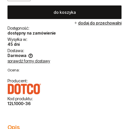
Cena netto:
2 154,47 zł
szt.
do koszyka
dodaj do przechowalni
Dostępność:
dostępny na zamówienie
Wysyłka w:
45 dni
Dostawa:
Darmowa
sprawdź formy dostawy
Cena nie zawiera ewentualnych kosztów płatności
Ocena:
Producent: