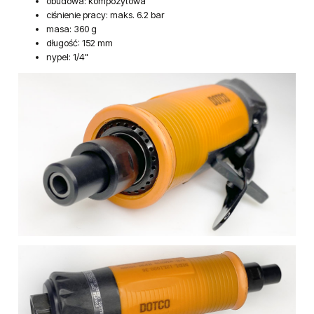
wypust powietrza z przodu (oczyszcza obrabianą
powierzchnię)
mała masa
Dane techniczne:
prędkość obrotowa: 30 000 obr./min
tuleja mocująca: 1/4" mm
obudowa: kompozytowa
ciśnienie pracy: maks. 6.2 bar
masa: 360 g
długość: 152 mm
nypel: 1/4"