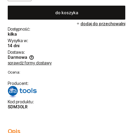
Cena netto:
2 174,80 zł
szt.
do koszyka
dodaj do przechowalni
Dostępność:
kilka
Wysyłka w:
14 dni
Dostawa:
Darmowa
sprawdź formy dostawy
Cena nie zawiera ewentualnych kosztów płatności
Ocena:
Producent: