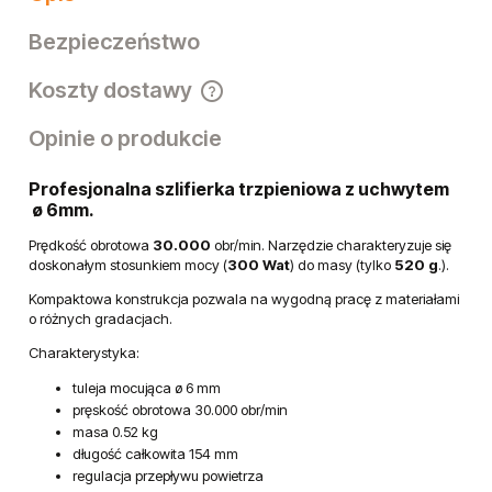
Kod produktu:
SDM30LR
Opis
Bezpieczeństwo
Koszty dostawy
Cena nie zawiera ewentualnych kosztów płatności
Opinie o produkcie
Profesjonalna szlifierka trzpieniowa z uchwytem
ø 6mm.
Prędkość obrotowa
30.000
obr/min. Narzędzie charakteryzuje się
doskonałym stosunkiem mocy (
300 Wat
) do masy (tylko
520 g
.).
Kompaktowa konstrukcja pozwala na wygodną pracę z materiałami
o różnych gradacjach.