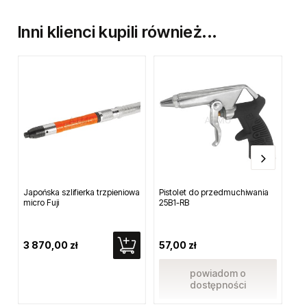
Inni klienci kupili również...
Japońska szlifierka trzpieniowa
Pistolet do przedmuchiwania
Wk
micro Fuji
25B1-RB
pi
St
3 870,00 zł
57,00 zł
1 
powiadom o
dostępności