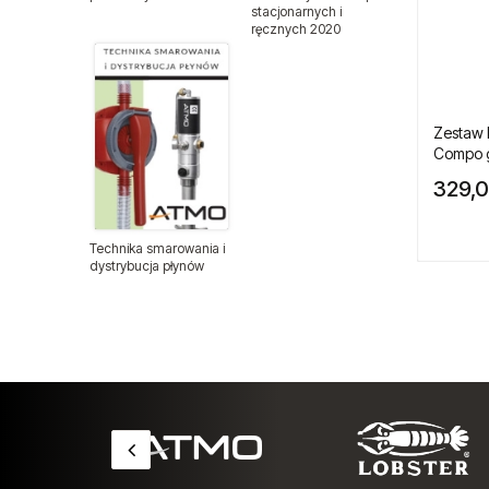
stacjonarnych i
ręcznych 2020
Pistolety lakiernicze
Pistolety lakiernicze BenBow
Pistolety natryskowe
Zestaw b
Compo g
Pistolety do pompowania kół
329,0
Pistolety do przedmuchiwania
Technika smarowania i
dystrybucja płynów
Polerki pneumatyczne
Pompy pneumatyczne
Spożywcze pompy membranowe
FDA
Pompy membranowe