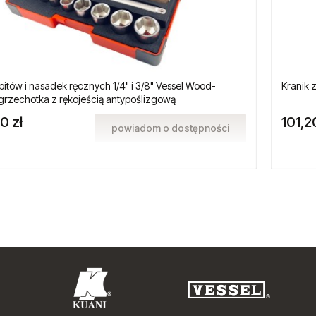
itów i nasadek ręcznych 1/4" i 3/8" Vessel Wood-
Kranik 
rzechotka z rękojeścią antypoślizgową
0 zł
101,2
powiadom o dostępności