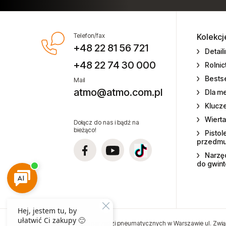
Przecinarki pneumatyczne
Silniki pneumatyczne
Telefon/fax
Kolekcj
+48 22 81 56 721
Detail
Silniki pneumatyczne GAST
+48 22 74 30 000
Rolni
Bestse
Mail
Szczypce pneumatyczne
atmo@atmo.com.pl
Dla m
Ostrza do szczypiec
Klucz
Wierta
Dołącz do nas i bądź na
Skrobaki pneumatyczne
bieżąco!
Pistol
przedm
Smarownice i olejarki
Narzęd
do gwin
Szlifierki kątowe
Szlifierki liniowe
Szlifierki oscylacyjne
Sprzedaż i serwis narzędzi pneumatycznych w Warszawie ul. Zwią