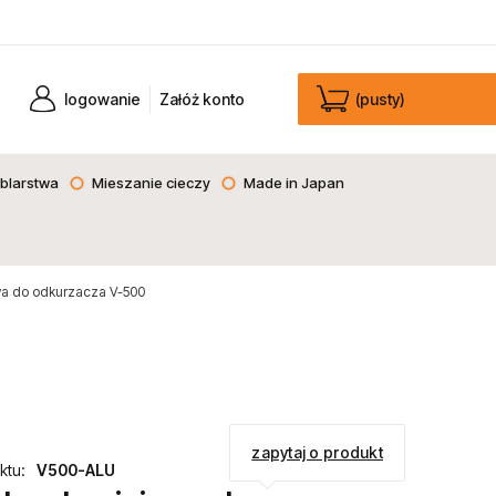
logowanie
Załóż konto
(pusty)
blarstwa
Mieszanie cieczy
Made in Japan
wa do odkurzacza V-500
zapytaj o produkt
ktu:
V500-ALU