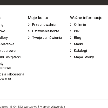
e
Moje konto
Ważne informacje
ing
Przechowalnia
O firmie
ctwo
Ustawienia konta
Pliki
llery
Twoje zamówienia
Blog
eblarstwa
Marki
e udarowe
Katalogi
rki i wkrętarki
Mapa Strony
ety
uchowe
zia i akcesoria
towania
zkowa 15, 04-522 Warszawa ( Marysin Wawerski )