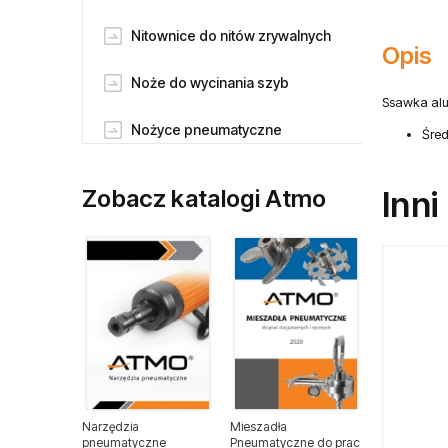
Nitownice do nitów zrywalnych
Opis
Noże do wycinania szyb
Ssawka alu
Nożyce pneumatyczne
Śred
Odkurzacze pneumatyczne
Zobacz katalogi Atmo
Inni
Piaskarki pneumatczne
Pilnikarki pneumatyczne
Pneumatyczne klucze udarowe
Pneumatyczne klucze
zapadkowe
Narzędzia
Mieszadła
Pneumatyczne pisaki grawerskie
pneumatyczne
Pneumatyczne do prac