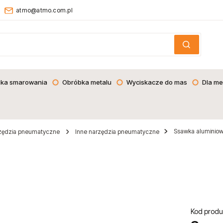
atmo@atmo.com.pl
ika smarowania
Obróbka metalu
Wyciskacze do mas
Dla me
Ssawka aluminio
zędzia pneumatyczne
Inne narzędzia pneumatyczne
Kod produ