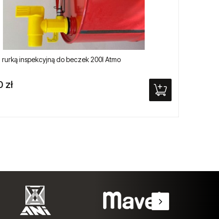
z rurką inspekcyjną do beczek 200l Atmo
Pistol
0 zł
244,7
Cena re
Najniżs