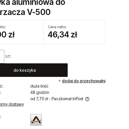
ka aluminiowa do
rzacza V-500
tto:
Cena netto:
00 zł
46,34 zł
szt.
do koszyka
dodaj do przechowalni
ć:
duża ilość
:
48 godzin
od 7,70 zł
- Paczkomat InPost
ormy dostawy
Cena nie zawiera ewentualnych kosztów
:
płatności