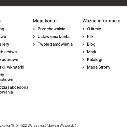
e
Moje konto
Ważne informacje
ing
Przechowalnia
O firmie
ctwo
Ustawienia konta
Pliki
llery
Twoje zamówienia
Blog
eblarstwa
Marki
e udarowe
Katalogi
rki i wkrętarki
Mapa Strony
ety
uchowe
zia i akcesoria
towania
zkowa 15, 04-522 Warszawa ( Marysin Wawerski )