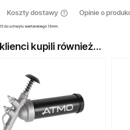
Koszty dostawy
Opinie o produk
5 do uchwytu wiertarskiego 13mm.
Cena nie zawiera ewentualnych ko
płatności
 klienci kupili również...