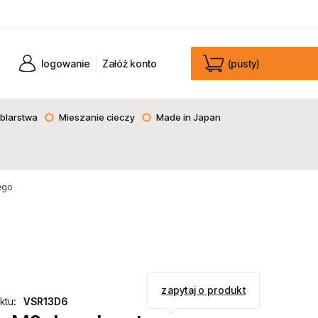
logowanie
Załóż konto
(pusty)
blarstwa
Mieszanie cieczy
Made in Japan
ego
zapytaj o produkt
ktu:
VSR13D6