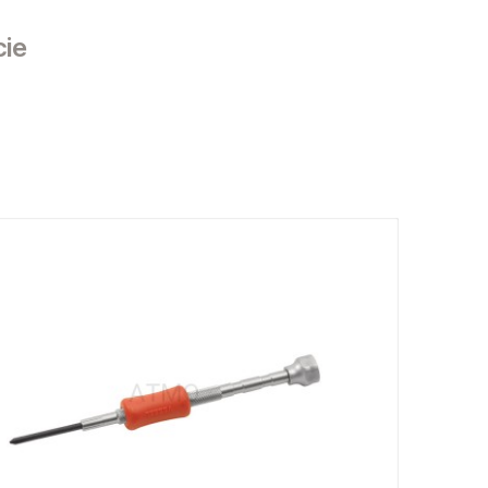
cie
sztów