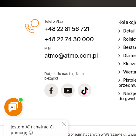
Balansery Atmo
Balansery Endo
Telefon/fax
Kolekcj
+48 22 81 56 721
Detail
Chemia warsztatowa CX80
+48 22 74 30 000
Rolni
Bestse
Chemia warsztatowa
Mail
atmo@atmo.com.pl
Dla m
Części zamienne do narzędzi
Klucz
Wierta
Dołącz do nas i bądź na
Elektronarzędzia
bieżąco!
Pistol
przedm
Mieszadła elektryczne
Narzęd
do gwin
Miniaturowe narzędzia
pneumatyczne
Narzędzia gospodarstw rolnych
Sprzedaż i serwis narzędzi pneumatycznych w Warszawie ul. Zwią