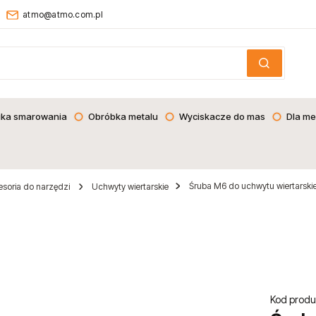
atmo@atmo.com.pl
ika smarowania
Obróbka metalu
Wyciskacze do mas
Dla me
Śruba M6 do uchwytu wiertarski
soria do narzędzi
Uchwyty wiertarskie
Kod produ