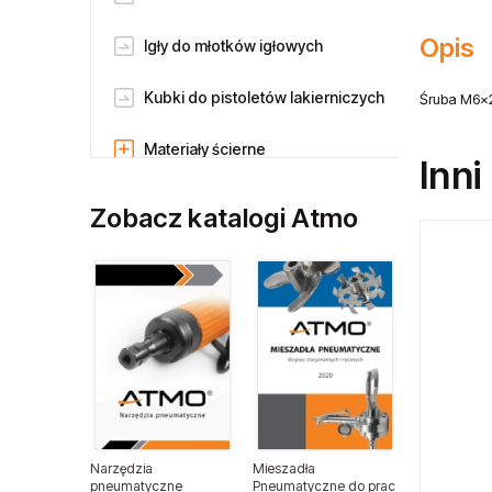
Opis
Igły do młotków igłowych
Kubki do pistoletów lakierniczych
Śruba M6x2
Materiały ścierne
Inni
Noże do szyb samochodowych
Zobacz katalogi Atmo
Ostrza do nożyc
pneumatycznych
Pilniki
Pilniki obrotowe
Płytki skrawające
Narzędzia
Mieszadła
Ramiona pantoografowe
pneumatyczne
Pneumatyczne do prac