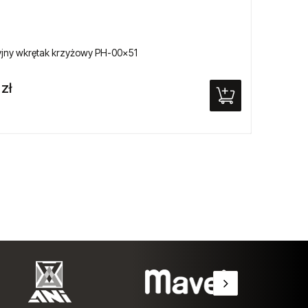
jny wkrętak krzyżowy PH-00x51
Uchwyt
 zł
120,0