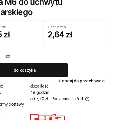
a M6 do uchwytu
tarskiego
tto:
Cena netto:
 zł
2,64 zł
szt.
do koszyka
dodaj do przechowalni
ć:
duża ilość
:
48 godzin
od 7,70 zł
- Paczkomat InPost
ormy dostawy
Cena nie zawiera ewentualnych kosztów
:
płatności