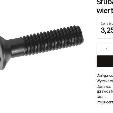
Śrub
wier
Cena bru
3,25
Dostępnoś
Wysyłka w
Dostawa:
sprawdź f
Ocena:
Producent