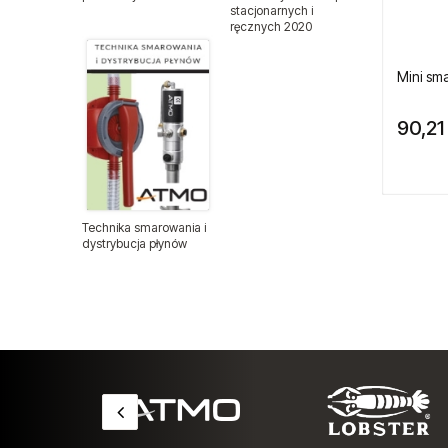
stacjonarnych i
ręcznych 2020
Szczęki do nitownic
Mini sm
Tarcze na rzep
90,21 
Trzpienie do nitownic
Uchwyty do gwintowników
Uchwyty wiertarskie
Technika smarowania i
dystrybucja płynów
Zestawy naprawcze
Wiertła
Armatura do pneumatyki
Balansery sprężynowe