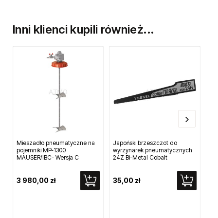
Inni klienci kupili również...
Mieszadło pneumatyczne na
Japoński brzeszczot do
Tr
pojemniki MP-1300
wyrzynarek pneumatycznych
00
MAUSER/IBC- Wersja C
24Z Bi-Metal Cobalt
3 980,00 zł
35,00 zł
59