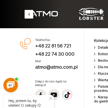
pneumatycznych
Technika smarowania i pompy
Testery momentu siły
Zszywki do zszywaczy
pneumatycznych
Telefon/fax
Kolekcj
+48 22 81 56 721
Detail
Zwijadła przewodów do wody
+48 22 74 30 000
Rolni
Bestse
Mail
Zwijadła przewodów elektrycznych
atmo@atmo.com.pl
Dla m
Klucz
Zwijadła przewodów powietrza
Wierta
Dołącz do nas i bądź na
bieżąco!
Zwijadła węży olejowych
Pistol
przedm
Zwijadła węży smarowania
Narzęd
do gwin