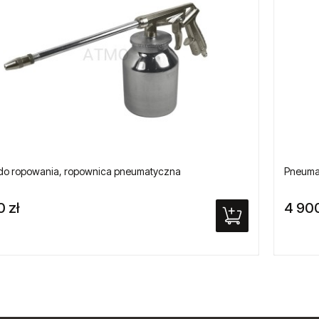
t do ropowania, ropownica pneumatyczna
Pneumat
0 zł
4 900