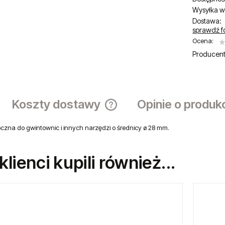
Wysyłka w
Dostawa:
sprawdź f
Ocena:
Producent
Koszty dostawy
Opinie o produk
oczna do gwintownic i innych narzędzi o średnicy ø 28 mm.
Cena nie zawiera ewentualnych ko
płatności
 klienci kupili również...