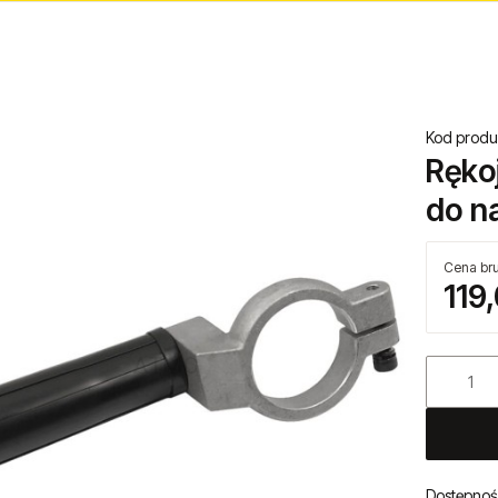
Kod produ
Ręko
do n
Cena bru
119,
Dostępnoś