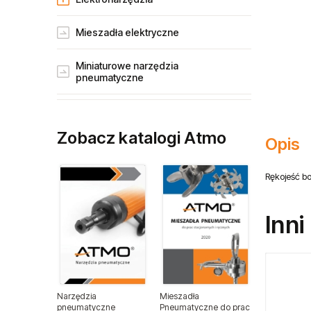
Mieszadła elektryczne
Miniaturowe narzędzia
pneumatyczne
Narzędzia gospodarstw rolnych
Zobacz katalogi Atmo
Opis
Narzędzia dla przemysłu lotniczego
Rękojeść b
Narzędzia dla lakierników
Narzędzia do wulkanizacji
Inni
Narzędzia pneumatyczne ATA
Narzędzia ogrodnicze
Narzędzia
Mieszadła
pneumatyczne
Pneumatyczne do prac
Narzędzia spalinowe