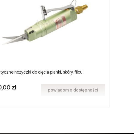
yczne nożyczki do cięcia pianki, skóry, filcu
Pistole
,00 zł
59,00
powiadom o dostępności
Cena re
Najniżs