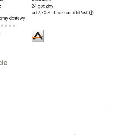
:
24 godziny
od 7,70 zł
- Paczkomat InPost
ormy dostawy
Cena nie zawiera ewentualnych kosztów
płatności
:
cie
sztów