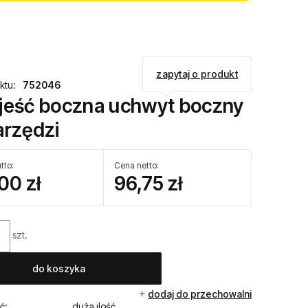
zapytaj o produkt
ktu:
752046
jeść boczna uchwyt boczny
arzędzi
tto:
Cena netto:
00 zł
96,75 zł
szt.
do koszyka
dodaj do przechowalni
ć:
duża ilość