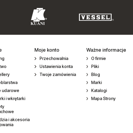
e
Moje konto
Ważne informacje
ing
Przechowalnia
O firmie
ctwo
Ustawienia konta
Pliki
llery
Twoje zamówienia
Blog
eblarstwa
Marki
e udarowe
Katalogi
rki i wkrętarki
Mapa Strony
ety
uchowe
zia i akcesoria
towania