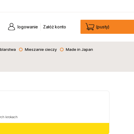
logowanie
Załóż konto
(pusty)
blarstwa
Mieszanie cieczy
Made in Japan