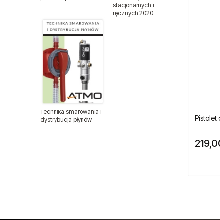
stacjonarnych i
ręcznych 2020
Nitonakrętki
Nity zrywalne
Odzież ochronna
Podajniki nitów
Technika smarowania i
Podajniki śrub i wkrętów
Pistole
dystrybucja płynów
Przewody ciśnieniowe
219,0
Wyprzedaże
Sprzęt medyczny
Sztyfty do sztyfciarek