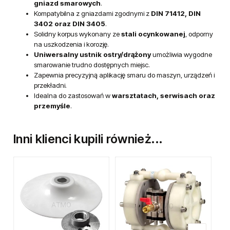
gniazd smarowych
.
Kompatybilna z gniazdami zgodnymi z
DIN 71412, DIN
3402 oraz DIN 3405
.
Solidny korpus wykonany ze
stali ocynkowanej
, odporny
na uszkodzenia i korozję.
Uniwersalny ustnik ostry/drążony
umożliwia wygodne
smarowanie trudno dostępnych miejsc.
Zapewnia precyzyjną aplikację smaru do maszyn, urządzeń i
przekładni.
Idealna do zastosowań w
warsztatach, serwisach oraz
przemyśle
.
Inni klienci kupili również...