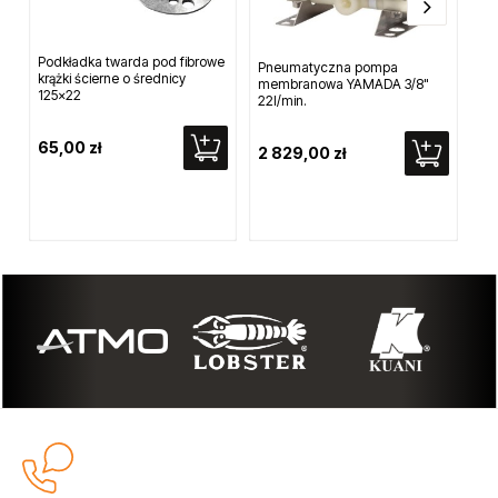
Podkładka twarda pod fibrowe
Pneumatyczna pompa
Pn
krążki ścierne o średnicy
membranowa YAMADA 3/8"
me
125x22
22l/min.
11.
65,00 zł
2 829,00 zł
3 