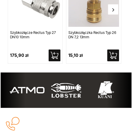
Szybkozłącze Rectus Typ 27
Szybkozłączka Rectus Typ 26
Pr
DN10 10mm
DN 7,2 13mm
pis
175,90 zł
15,10 zł
4 