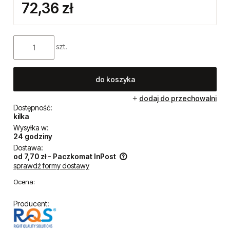
72,36 zł
szt.
do koszyka
dodaj do przechowalni
Dostępność:
kilka
Wysyłka w:
24 godziny
Dostawa:
od 7,70 zł
- Paczkomat InPost
sprawdź formy dostawy
Cena nie zawiera ewentualnych kosztów płatności
Ocena:
Producent: