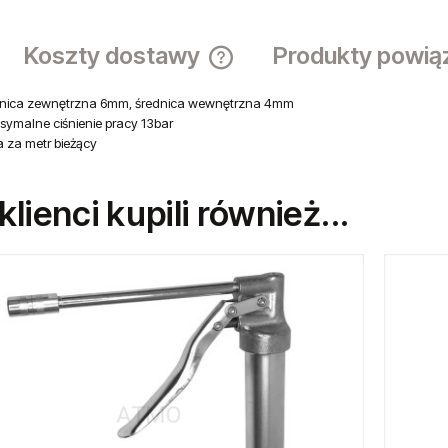
Wysyłka w
Dostawa:
sprawdź f
Ocena:
Producent
Koszty dostawy
Produkty powią
dnica zewnętrzna 6mm, średnica wewnętrzna 4mm
Cena nie zawiera ewentualnych ko
ymalne ciśnienie pracy 13bar
płatności
 za metr bieżący
 klienci kupili również...