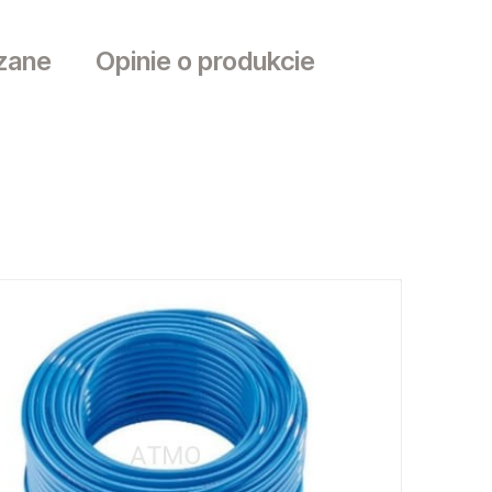
:
48 godzin
od 7,70 zł
- Paczkomat InPost
ormy dostawy
Cena nie zawiera ewentualnych kosztów
:
płatności
zane
Opinie o produkcie
sztów