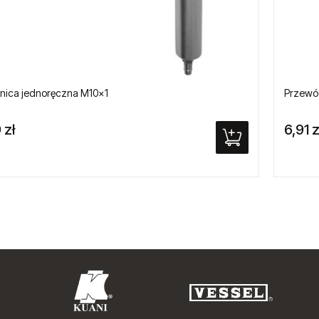
ica jednoręczna M10x1
Przewód
 zł
6,91 z