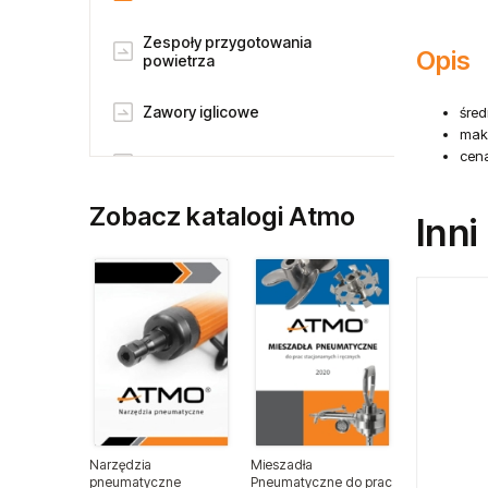
Zespoły przygotowania
powietrza
Zawory iglicowe
Zawory kulowe
Zobacz katalogi Atmo
Opis
Balansery sprężynowe
Balansery Atmo
śre
maks
cena
Balansery Endo
Chemia warsztatowa CX80
Inni
Chemia warsztatowa
Narzędzia
Mieszadła
Części zamienne do narzędzi
pneumatyczne
Pneumatyczne do prac