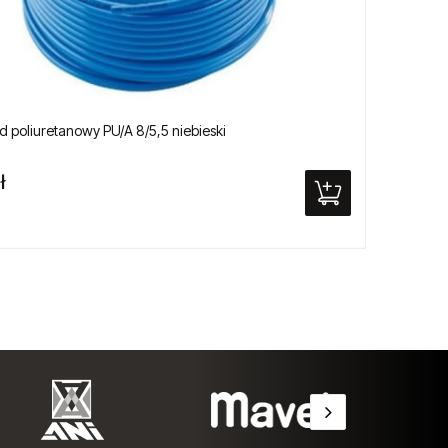
 poliuretanowy PU/A 8/5,5 niebieski
Złącze
ł
5,00 