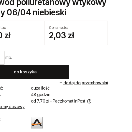
zapytaj o produkt
ktu:
PRZEW/PU /0604
wód poliuretanowy wtykowy
ty 06/04 niebieski
tto:
Cena netto:
 zł
2,03 zł
mb.
do koszyka
dodaj do przechowalni
ć:
duża ilość