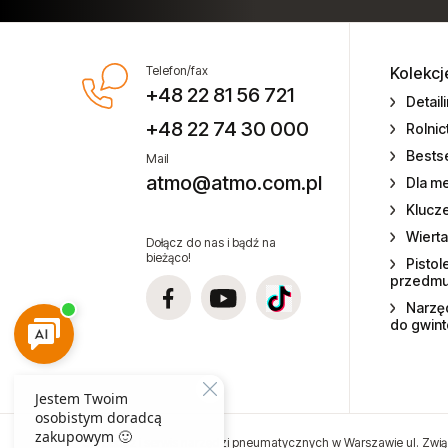
Narzędzia spalinowe
Nitonakrętki
Nity zrywalne
Odzież ochronna
Telefon/fax
Kolekcj
+48 22 81 56 721
Podajniki nitów
Detail
+48 22 74 30 000
Rolni
Podajniki śrub i wkrętów
Bestse
Mail
atmo@atmo.com.pl
Dla m
Przewody ciśnieniowe
Klucz
Wierta
Wyprzedaże
Dołącz do nas i bądź na
bieżąco!
Pistol
przedm
Sprzęt medyczny
Narzęd