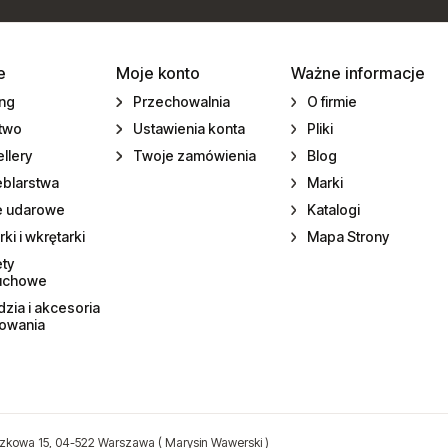
e
Moje konto
Ważne informacje
ing
Przechowalnia
O firmie
ctwo
Ustawienia konta
Pliki
llery
Twoje zamówienia
Blog
eblarstwa
Marki
e udarowe
Katalogi
rki i wkrętarki
Mapa Strony
ety
uchowe
zia i akcesoria