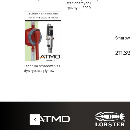
stacjonarnych i
ręcznych 2020
Elektronarzędzia
Mieszadła elektryczne
Miniaturowe narzędzia
pneumatyczne
Narzędzia gospodarstw rolnych
Technika smarowania i
dystrybucja płynów
Narzędzia dla przemysłu lotniczego
Smarown
Narzędzia dla lakierników
211,39
Narzędzia do wulkanizacji
Narzędzia pneumatyczne ATA
Narzędzia ogrodnicze