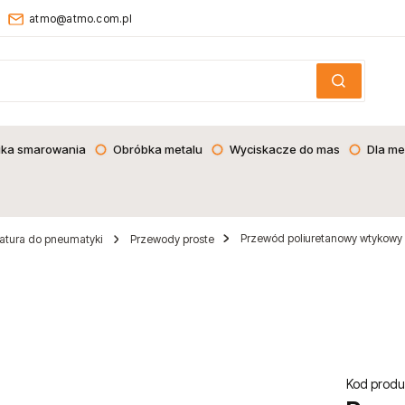
atmo@atmo.com.pl
ika smarowania
Obróbka metalu
Wyciskacze do mas
Dla me
Przewód poliuretanowy wtykowy p
atura do pneumatyki
Przewody proste