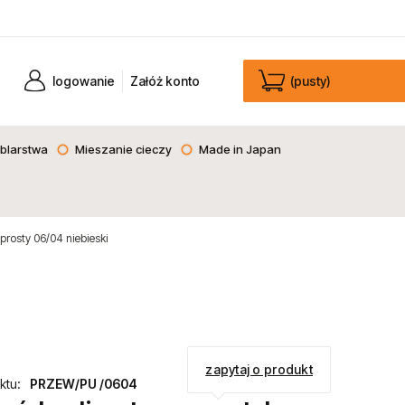
logowanie
Załóż konto
(pusty)
blarstwa
Mieszanie cieczy
Made in Japan
rosty 06/04 niebieski