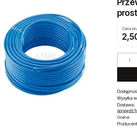
Kod produ
Prze
pros
Cena bru
2,50
Dostępnoś