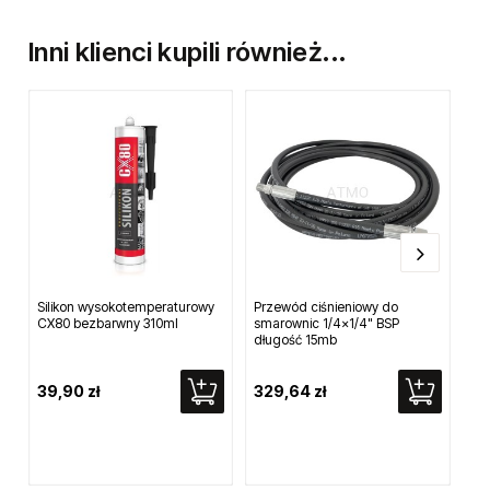
Inni klienci kupili również...
Silikon wysokotemperaturowy
Przewód ciśnieniowy do
Kom
CX80 bezbarwny 310ml
smarownic 1/4x1/4" BSP
pol
długość 15mb
12
39,90 zł
329,64 zł
25